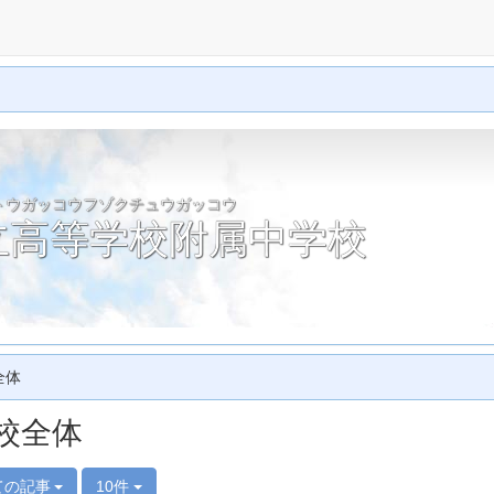
トウガッコウフゾクチュウガッコウ
立高等学校附属中学校
全体
校全体
ての記事
10件