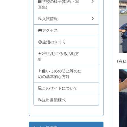
🏫学校の様子(動画・写
真集)
📝入試情報
🚌アクセス
😊生活のきまり
⛹️‍♀️部活動に係る活動方
針
↑右
👨‍🏫いじめの防止等のた
めの基本的な方針
💻このサイトについて
📝提出書類様式