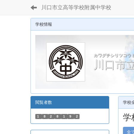
川口市立高等学校附属中学校
学校情報
カワグチシリツコウ
川口市
閲覧者数
学校
学
1
8
2
8
1
9
2
全