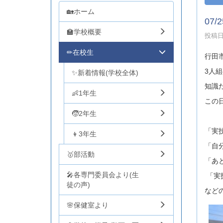
🏡ホーム
07
🏫学校概要
投稿日時
✏在校生
行田
3人
✨新着情報(学校全体)
知識
👶1年生
この
🧒2年生
「実
👦3年生
「自
🥇部活動
「あ
🎤各専門委員会より(生
「実
徒の声)
など
🌸保健室より