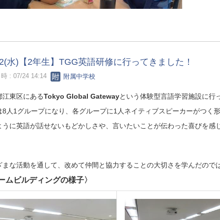
/22(水)【2年生】TGG英語研修に行ってきました！
 : 07/24 14:14
附属中学校
都江東区にある
Tokyo Global Gateway
という体験型言語学習施設に行
は8人1グループになり、各グループに1人ネイティブスピーカーがつく
ように英語が話せないもどかしさや、言いたいことが伝わった喜びを感
。
ざまな活動を通して、改めて仲間と協力することの大切さを学んだので
ームビルディングの様子〉