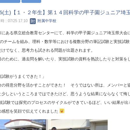
/25(土)【１・２年生】第１４回科学の甲子園ジュニア埼
 : 07/25 17:10
附属中学校
市にある県立総合教育センターにて、科学の甲子園ジュニア埼玉県大会
組のチームを組み、理科・数学等における複数分野の筆記試験と実技試験
だけでなく、思考力も試される問題が出題されます。
日のために、過去問を解いたり、実技試験の資料を熟読したりと対策を
技試験がうまくできた！」
分の得意分野を活かすことができた！ そうではない所は、メンバーと
と少しというところまではできたけど、思うような結果にならなくて悔
技試験では探究のプロセスのサイクルができているほど、いい結果が出
の感想を笑顔で伝えてくれました