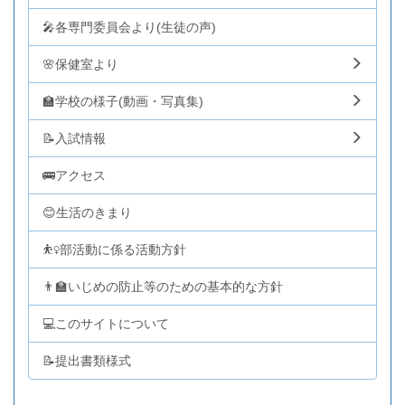
🎤各専門委員会より(生徒の声)
🌸保健室より
🏫学校の様子(動画・写真集)
📝入試情報
🚌アクセス
😊生活のきまり
⛹️‍♀️部活動に係る活動方針
👨‍🏫いじめの防止等のための基本的な方針
💻このサイトについて
📝提出書類様式