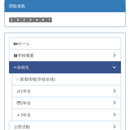
閲覧者数
1
8
2
6
4
9
7
🏡ホーム
🏫学校概要
✏在校生
✨新着情報(学校全体)
👶1年生
🧒2年生
👦3年生
🥇部活動