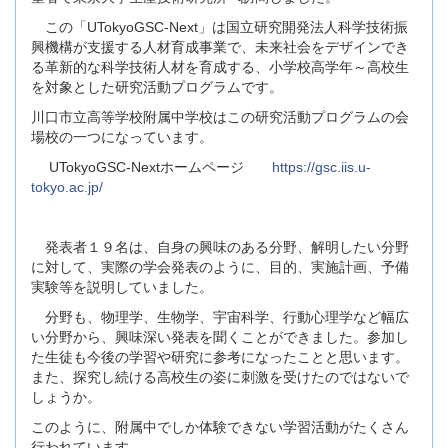
この「UTokyoGSC‐Next」は国立研究開発法人科学技術振
興機構が支援する人材育成事業で、未来社会をデザインでき
る革新的な科学技術人材を育成する、小学校高学年～高校生
を対象とした研究活動プログラムです。
川口市立高等学校附属中学校はこの研究活動プログラムの会
場校の一つになっています。
UTokyoGSC‐Nextホームページ
https://gsc.iis.u-
tokyo.ac.jp/
発表者１９名は、自身の興味のある分野、解明したい分野
に対して、実際の学会発表のように、目的、実施計画、予備
実験等を説明していました。
分野も、物理学、生物学、宇宙科学、行動心理学など幅広
い分野から、興味深い発表を聞くことができました。参加し
た生徒も今後の学習や研究に参考になったことと思います。
また、探究し続ける高校生の姿に刺激を受けたのではないで
しょうか。
このように、附属中でしか体験できない学習活動がたくさん
行われています。