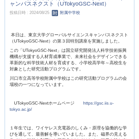
ャンパスネクスト（UTokyoGSC‐Next）
投稿日時 : 2024/08/25
附属中学校
本日は、東京大学グローバルサイエンスキャンパスネクスト
（UTokyoGSC‐Next）の第３回特別講座を実施しました。
この「UTokyoGSC‐Next」は国立研究開発法人科学技術振興
機構が支援する人材育成事業で、未来社会をデザインできる
革新的な科学技術人材を育成する、小学校高学年～高校生を
対象とした研究活動プログラムです。
川口市立高等学校附属中学校はこの研究活動プログラムの会
場校の一つになっています。
UTokyoGSC‐Nextホームページ
https://gsc.iis.u-
tokyo.ac.jp/
１年生では、ワイヤレス充電器のしくみ・原理を協働的な学
びを通して、最善解を導いていました。また、磁界の見える