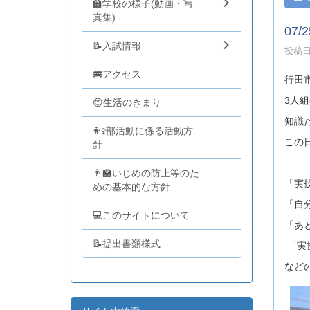
🏫学校の様子(動画・写
真集)
07
📝入試情報
投稿日時
🚌アクセス
行田
3人
😊生活のきまり
知識
⛹️‍♀️部活動に係る活動方
この
針
👨‍🏫いじめの防止等のた
「実
めの基本的な方針
「自
💻このサイトについて
「あ
📝提出書類様式
「実
など