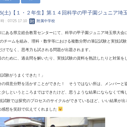
/25(土)【１・２年生】第１４回科学の甲子園ジュニア埼
 : 07/25 17:10
附属中学校
市にある県立総合教育センターにて、科学の甲子園ジュニア埼玉県大会
組のチームを組み、理科・数学等における複数分野の筆記試験と実技試験
だけでなく、思考力も試される問題が出題されます。
日のために、過去問を解いたり、実技試験の資料を熟読したりと対策を
技試験がうまくできた！」
分の得意分野を活かすことができた！ そうではない所は、メンバーと
と少しというところまではできたけど、思うような結果にならなくて悔
技試験では探究のプロセスのサイクルができているほど、いい結果が出
の感想を笑顔で伝えてくれました