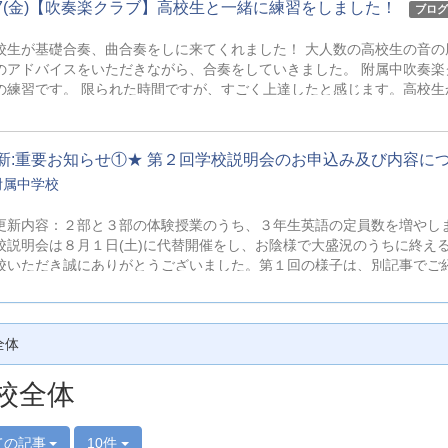
/07(金)【吹奏楽クラブ】高校生と一緒に練習をしました！
ブログ
校生が基礎合奏、曲合奏をしに来てくれました！ 大人数の高校生の音の
のアドバイスをいただきながら、合奏をしていきました。 附属中吹奏楽
の練習です。 限られた時間ですが、すごく上達したと感じます。高校生
をいただいています。 8月末の文化祭で曲を披露するまであと少し。
期間も楽しんで音楽を演奏していきましょう！
新:重要お知らせ①★ 第２回学校説明会のお申込み及び内容に
附属中学校
更新内容：２部と３部の体験授業のうち、３年生英語の定員数を増やし
校説明会は８月１日(土)に代替開催をし、お陰様で大盛況のうちに終え
校いただき誠にありがとうございました。第１回の様子は、別記事でご
月５日(土)に実施いたします、第２回学校説明会について、以下に概要
６年生のご家庭に本校のことを知っていただきたいと考え、体験授業の
やすい授業を味わってください。体験授業にはご参加いただけませんが
全体
授業は、中１～中３で行いますが、各学年、小学校６年生でも理解でき
お申込みの開始は、８月７日（金）１０時 からです。 ★お申込みは、以
tps://mirai-compass.net/usr/kawagcsj/event/evtIndex.jsf 
校全体
ての記事
10件