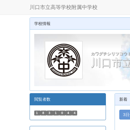
川口市立高等学校附属中学校
学校情報
カワグチシリツコウ
川口市
閲覧者数
新着
1
8
3
1
0
4
4
3