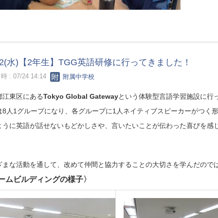
/22(水)【2年生】TGG英語研修に行ってきました！
 : 07/24 14:14
附属中学校
都江東区にある
Tokyo Global Gateway
という体験型言語学習施設に行
は8人1グループになり、各グループに1人ネイティブスピーカーがつく
ように英語が話せないもどかしさや、言いたいことが伝わった喜びを感
。
ざまな活動を通して、改めて仲間と協力することの大切さを学んだので
ームビルディングの様子〉