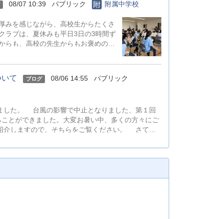
08/07 10:39
パブリック
附属中学校
厚みを感じながら、高校生からたくさ
クラブは、夏休みも平日3日の3時間ず
からも、高校の先生からもお褒めの言
お盆の期間も入ってしまいますが、残り
ついて
08/06 14:55
パブリック
ブログ
ました。 台風の影響で中止となりました、第１回
ることができました。大変お暑い中、多くの方々にご
紹介しますので、そちらをご覧ください。 さて、
等をご案内いたします。今年度は、より多くの市内外
種類を増やしております！附属中学校の楽しくてわか
、４・５年生のご家庭のご参加も大歓迎です！ ※体
る内容で準備しておりますのでご安心ください🌸
下のURLからお願いいたします。 ↓↓↓↓↓↓↓
【学校説明会の概要】 ●３つ...