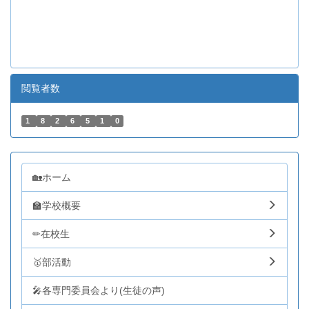
閲覧者数
1
8
2
6
5
1
0
🏡ホーム
🏫学校概要
✏在校生
🥇部活動
🎤各専門委員会より(生徒の声)