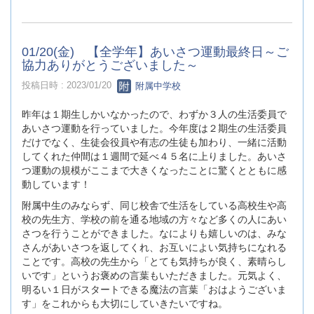
01/20(金) 【全学年】あいさつ運動最終日～ご
協力ありがとうございました～
投稿日時 : 2023/01/20
附属中学校
昨年は１期生しかいなかったので、わずか３人の生活委員で
あいさつ運動を行っていました。今年度は２期生の生活委員
だけでなく、生徒会役員や有志の生徒も加わり、一緒に活動
してくれた仲間は１週間で延べ４５名に上りました。あいさ
つ運動の規模がここまで大きくなったことに驚くとともに感
動しています！
附属中生のみならず、同じ校舎で生活をしている高校生や高
校の先生方、学校の前を通る地域の方々など多くの人にあい
さつを行うことができました。なによりも嬉しいのは、みな
さんがあいさつを返してくれ、お互いによい気持ちになれる
ことです。高校の先生から「とても気持ちが良く、素晴らし
いです」というお褒めの言葉もいただきました。元気よく、
明るい１日がスタートできる魔法の言葉「おはようございま
す」をこれからも大切にしていきたいですね。