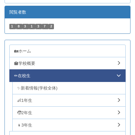
閲覧者数
1
8
3
1
3
7
2
🏡ホーム
🏫学校概要
✏在校生
✨新着情報(学校全体)
👶1年生
🧒2年生
👦3年生