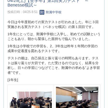
04/25(土)【全学年】第1回実力テスト ～
Benesse模試～
投稿日時 : 04/25 8:51
附属中学校
今日は今年度初めての実力テストが行われました。年に３回
実施される実力テスト（ベネッセ模試）の第１回目です。
1年生にとっては、附属中学校に入学し、初めての試験という
こともあり、朝から緊張した面持ちで臨んでいました。
1年生は小学校での学習を、2、3年生は昨年１年間の学習の
成果や定着度を図れるテストです。
テストの後は、自己採点と振り返りの時間もあります。テス
トは振り返りが大切です。ただ受けるのではなく、結果を分
析し、日々の学習につなげてこそ、附属中の求める”よき学習
者”です。
[1年生]