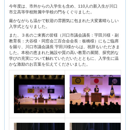
今年度は、市外からの入学生も含め、110人の新入生が川口
市立高等学校附属中学校の門をくぐりました。
厳かながらも温かで歓迎の雰囲気に包まれた大変素晴らしい
入学式となりました。
また、３名のご来賓の皆様（川口市議会議長：宇田川様・副
教育長：大谷様・同窓会三百合会会長：板橋様）にもご臨席
を賜り、川口市議会議長 宇田川様からは、祝辞もいただきま
した。本校の恵まれた施設や質の高い教育の展開、探究的な
学びの充実について触れていただいたとともに、入学生に温
かな激励のお言葉を伝えてくださいました。