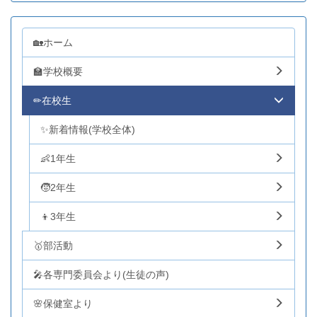
🏡ホーム
🏫学校概要
✏在校生
✨新着情報(学校全体)
👶1年生
🧒2年生
👦3年生
🥇部活動
🎤各専門委員会より(生徒の声)
🌸保健室より