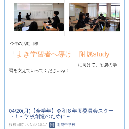
今年の活動目標
「
よき学習者へ導け 附属study
」
に向けて、附属の学
習を支えていってくださいね！
04/20(月)【全学年】令和８年度委員会スター
ト！～学校創造のために～
投稿日時 : 04/20 16:17
附属中学校