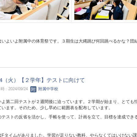
はいよいよ附属中の体育祭です。３期生は大縄跳び何回跳べるかな？団
/24（火）【２学年】テストに向けて
 : 2024/09/24
附属中学校
いよ第二回テストが２週間後に迫っています。２学期が始まり、とても
ています。そのため、少し早めに範囲表を配布しています。
のテストの反省を活かし、手帳を使って、計画を立て、目標を達成でき
はFタイムがありました。学習が足りない教科、やらなくてはいけない