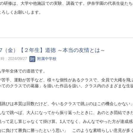
回の研修は、大学や他施設での実験、講義です。伊奈学園の代表生徒た
よろしくお願いします。
/27（金）【２年生】道徳 ～本当の友情とは～
 : 2024/09/27
附属中学校
も学年全体での道徳です。
が苦手、運動が苦手など、様々な個性があるクラスで、全員で大繩を飛
いてのクラスでの葛藤」を描いた作品を扱い、クラス内のさまざまな生
繩跳びは本質は回数だけど、今いるクラスで跳ぶのはこの機会しかない
んなで跳べば、大人になってから振り返ったときに、あのとき団結でき
結って足し算じゃなくて掛け算。1人でなく、みんなでやった方が達成感
合に負けて勝負に勝ったという思い」 このような素晴らしい意見が多