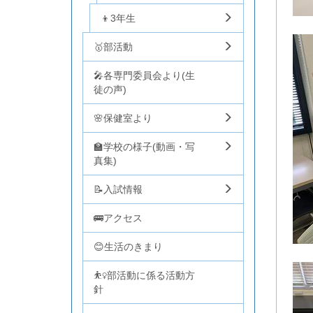
👦3年生
🥇部活動
🎤各専門委員会より(生
徒の声)
🌸保健室より
🏫学校の様子(動画・写
真集)
📝入試情報
🚌アクセス
😊生活のきまり
⛹️‍♀️部活動に係る活動方
針