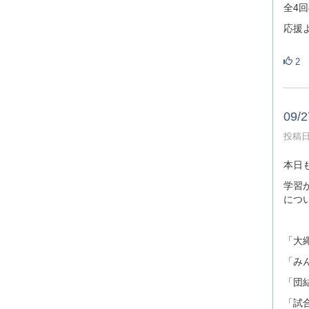
全4
応援
2
09
投稿日時
本日
学習
につ
「大
「み
「団
「試