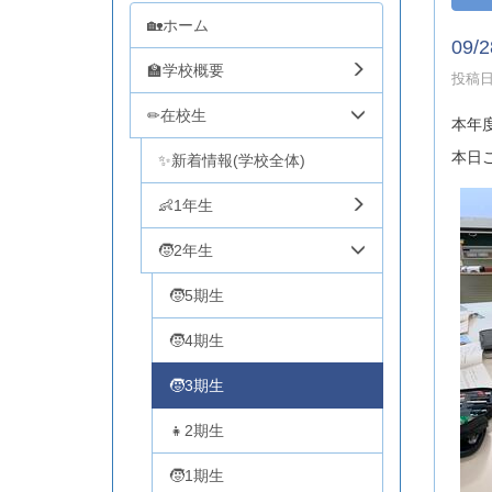
🏡ホーム
09
🏫学校概要
投稿日時
✏在校生
本年
本日
✨新着情報(学校全体)
👶1年生
🧒2年生
🧒5期生
🧒4期生
🧒3期生
👧2期生
🧒1期生