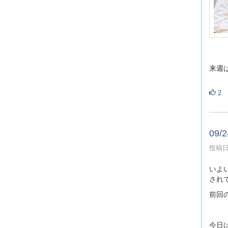
来週
2
09
投稿日時
いよ
され
前回
今日