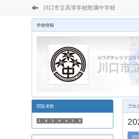
川口市立高等学校附属中学校
学校情報
カワグチシリツコウ
川口市
閲覧者数
ブロ
2
1
8
2
6
4
1
8
20