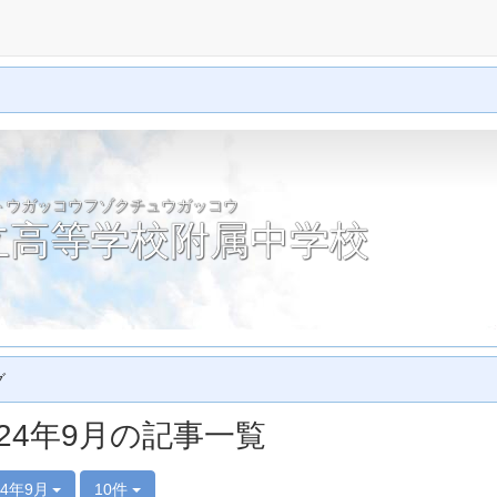
トウガッコウフゾクチュウガッコウ
立高等学校附属中学校
グ
024年9月の記事一覧
24年9月
10件