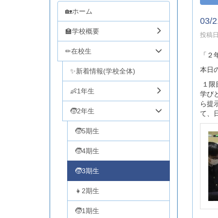
🏡ホーム
03
🏫学校概要
投稿日時
✏在校生
「２
本日
✨新着情報(学校全体)
１限
👶1年生
学び
ら提
🧒2年生
て、
🧒5期生
🧒4期生
🧒3期生
👧2期生
🧒1期生