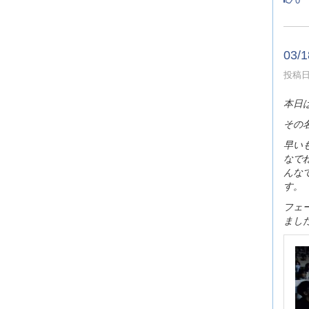
0
03
投稿日時
本日
その
早い
なで
んな
す。
フェ
まし