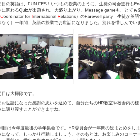
目の英語は、FUN FES！いつもの授業のように、生徒の司会進行もEngl
に関わるQuizが出題され、大盛り上がり。Message gameも、と
（
C
oordinator for
I
nternational
R
elations）のFarewell party
はなく）一年間、英語の授業でお世話になりました。別れを惜しんでい
間目は大掃除です。
間お世話になった感謝の思いを込めて、自分たちのHR教室や校舎内の様
生に譲り渡すことができますね。
間目は今年度最後の学年集会です。HR委員会が一年間の総まとめをし
生になって、しっかり行動しましょう。そのあとは、お楽しみのコーナ