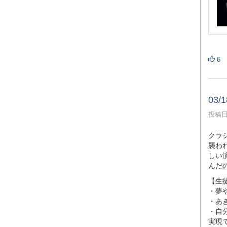
6
03
投稿日時
クラ
襲わ
しい
んだ
【生
・夢
・あ
・自
実現