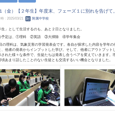
/21（金）【２年生】年度末、フェーズ１に別れを告げて
 : 2025/03/21
附属中学校
年生」として生活するのも、あと２日となりました。
の予定は、①理科 ②英語 ③大掃除 ④学年集会
目の理科は、気象災害の学習発表会です。各自が探求した内容を学年の
と、他者の発表からインプットした学び。そして、他者にアウトプット
示された様々な条件で、生徒たちは発表し合うペアを変えていきます。
日頃あまり話したことのない生徒とも交流するいい機会となりました。