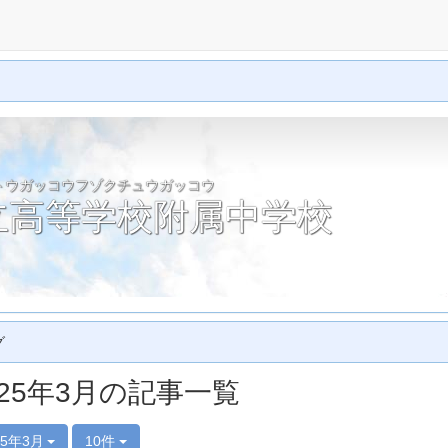
トウガッコウフゾクチュウガッコウ
立高等学校附属中学校
グ
025年3月の記事一覧
25年3月
10件