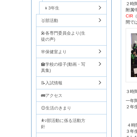
２時間
👦3年生
附属中
CIR
🥇部活動
間で
🎤各専門委員会より(生
徒の声)
🌸保健室より
🏫学校の様子(動画・写
真集)
📝入試情報
３時
🚌アクセス
一年
２年
😊生活のきまり
⛹️‍♀️部活動に係る活動方
４時
針
３年