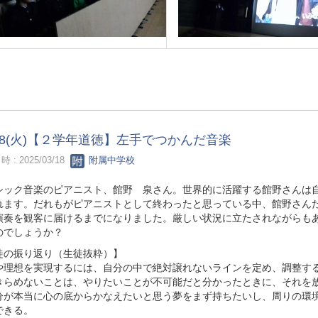
/18(火)【２学年道徳】左手でつかんだ音楽
 : 2025/03/18
附属中学校
シック音楽のピアニスト、館野 泉さん。世界的に活躍する館野さんは
れます。だれもがピアニストとして終わったと思っている中、館野さん
演奏を観客に届けるまでになりました。厳しい状況に立たされながらも
のでしょうか？
徒の振り返り（生徒抜粋）】
や理想を実現するには、自分の中で絶対譲れないラインを定め、調整す
きらめないことは、やりたいことが不可能だと分かったときに、それを
分が本当に心の底からかなえたいと思う夢をまず持ちたいし、周りの環
できる。