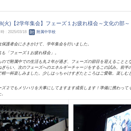
/18(火)【2学年集会】フェーズ１お疲れ様会～文化の部～
 : 2025/03/18
附属中学校
は保護者会にさきがけて、学年集会を行いました。
名も「フェーズ１お疲れ様会」。
もので附属中での生活も丸２年が過ぎ、フェーズの節目を迎えることと
ねぎらい、次のフェーズへのエネルギーチャージをするこの試み。前半
で精一杯楽しみました。少しはっちゃけすぎたところはご愛敬。楽しむ
ーズ２でもメリハリを大事にしてますます成長します！準備に携わって
た。