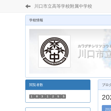
川口市立高等学校附属中学校
学校情報
カワグチシリツコウ
川口市
閲覧者数
ブロ
2
1
8
3
1
2
5
5
20