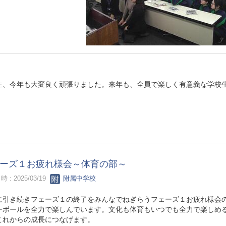
生、今年も大変良く頑張りました。来年も、全員で楽しく有意義な学校
ーズ１お疲れ様会～体育の部～
 : 2025/03/19
附属中学校
に引き続きフェーズ１の終了をみんなでねぎらうフェーズ１お疲れ様会
ーボールを全力で楽しんでいます。文化も体育もいつでも全力で楽しめ
これからの成長につなげます。