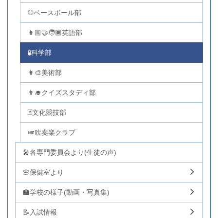
⚾ベースボール部
👩🏼‍🤝‍🧑🏾英語部
🧪科学部
👩‍🎨美術部
👨‍🎓クイズスタディ部
🃏文化競技部
🎺吹奏楽クラブ
🎤各専門委員会より(生徒の声)
🌸保健室より
🏫学校の様子(動画・写真集)
📝入試情報