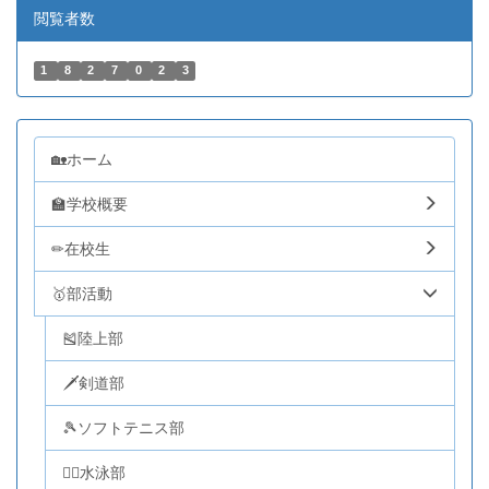
閲覧者数
1
8
2
7
0
2
3
🏡ホーム
🏫学校概要
✏在校生
🥇部活動
🎽陸上部
🗡剣道部
🎾ソフトテニス部
🏊‍♂️水泳部