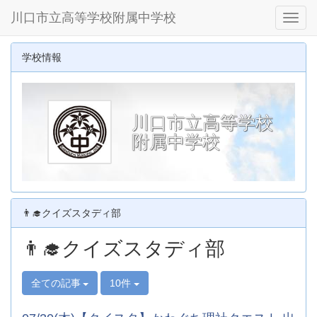
川口市立高等学校附属中学校
Toggl
学校情報
川口市立高等学校
附属中学校
👨‍🎓クイズスタディ部
👨‍🎓クイズスタディ部
全ての記事
10件