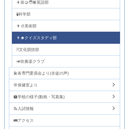
👩🏼‍🤝‍🧑🏾英語部
🧪科学部
👩‍🎨美術部
👨‍🎓クイズスタディ部
🃏文化競技部
🎺吹奏楽クラブ
🎤各専門委員会より(生徒の声)
🌸保健室より
🏫学校の様子(動画・写真集)
📝入試情報
🚌アクセス