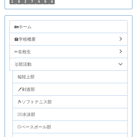
1
8
2
7
4
9
6
🏡ホーム
🏫学校概要
✏在校生
🥇部活動
🎽陸上部
🗡剣道部
🎾ソフトテニス部
🏊‍♂️水泳部
⚾ベースボール部