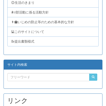
😊生活のきまり
⛹️‍♀️部活動に係る活動方針
👨‍🏫いじめの防止等のための基本的な方針
💻このサイトについて
📝提出書類様式
サイト内検索
リンク