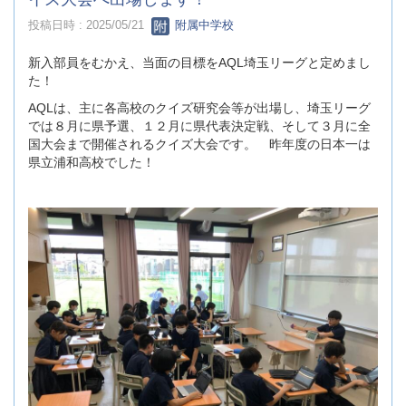
投稿日時 : 2025/05/21
附属中学校
新入部員をむかえ、当面の目標をAQL埼玉リーグと定めまし
た！
AQLは、主に各高校のクイズ研究会等が出場し、埼玉リーグ
では８月に県予選、１２月に県代表決定戦、そして３月に全
国大会まで開催されるクイズ大会です。 昨年度の日本一は
県立浦和高校でした！