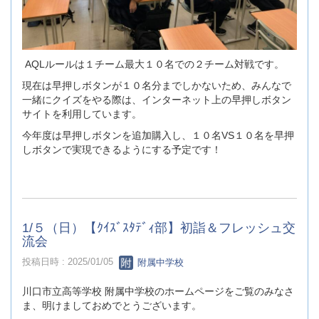
AQLルールは１チーム最大１０名での２チーム対戦です。
現在は早押しボタンが１０名分までしかないため、みんなで
一緒にクイズをやる際は、インターネット上の早押しボタン
サイトを利用しています。
今年度は早押しボタンを追加購入し、１０名VS１０名を早押
しボタンで実現できるようにする予定です！
1/５（日）【ｸｲｽﾞｽﾀﾃﾞｨ部】初詣＆フレッシュ交
流会
投稿日時 : 2025/01/05
附属中学校
川口市立高等学校 附属中学校のホームページをご覧のみなさ
ま、明けましておめでとうございます。