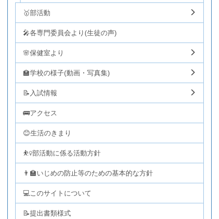
🥇部活動
🎤各専門委員会より(生徒の声)
🌸保健室より
🏫学校の様子(動画・写真集)
📝入試情報
🚌アクセス
😊生活のきまり
⛹️‍♀️部活動に係る活動方針
👨‍🏫いじめの防止等のための基本的な方針
💻このサイトについて
📝提出書類様式