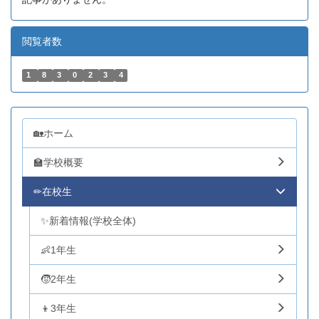
閲覧者数
1
8
3
0
2
3
4
🏡ホーム
🏫学校概要
✏在校生
✨新着情報(学校全体)
👶1年生
🧒2年生
👦3年生