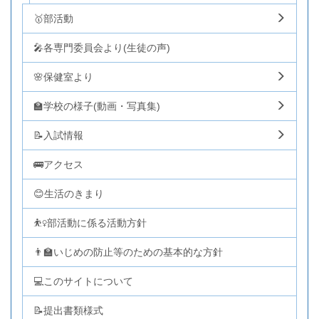
🥇部活動
🎤各専門委員会より(生徒の声)
🌸保健室より
🏫学校の様子(動画・写真集)
📝入試情報
🚌アクセス
😊生活のきまり
⛹️‍♀️部活動に係る活動方針
👨‍🏫いじめの防止等のための基本的な方針
💻このサイトについて
📝提出書類様式