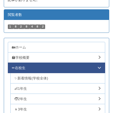
閲覧者数
1
8
2
8
4
8
2
🏡ホーム
🏫学校概要
✏在校生
✨新着情報(学校全体)
👶1年生
🧒2年生
👦3年生