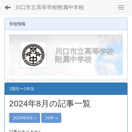
川口市立高等学校附属中学校
Toggl
学校情報
川口市立高等学校
附属中学校
1期生ー1年生
2024年8月の記事一覧
2024年8月
10件
記事がありません。