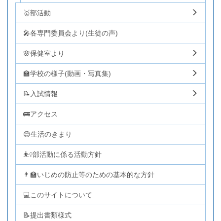
🥇部活動
🎤各専門委員会より(生徒の声)
🌸保健室より
🏫学校の様子(動画・写真集)
📝入試情報
🚌アクセス
😊生活のきまり
⛹️‍♀️部活動に係る活動方針
👨‍🏫いじめの防止等のための基本的な方針
💻このサイトについて
📝提出書類様式