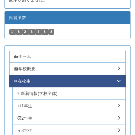
閲覧者数
1
8
2
6
4
3
8
🏡ホーム
🏫学校概要
✏在校生
✨新着情報(学校全体)
👶1年生
🧒2年生
👦3年生