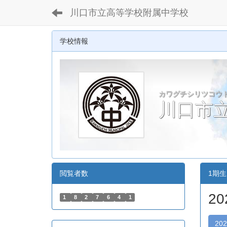
川口市立高等学校附属中学校
学校情報
カワグチシリツコウ
川口市
閲覧者数
1期生
2
1
8
2
7
6
4
1
20