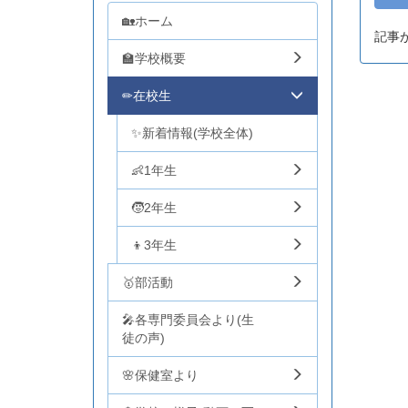
🏡ホーム
記事
🏫学校概要
✏在校生
✨新着情報(学校全体)
👶1年生
🧒2年生
👦3年生
🥇部活動
🎤各専門委員会より(生
徒の声)
🌸保健室より