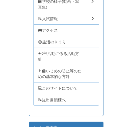
🏫学校の様子(動画・写
真集)
📝入試情報
🚌アクセス
😊生活のきまり
⛹️‍♀️部活動に係る活動方
針
👨‍🏫いじめの防止等のた
めの基本的な方針
💻このサイトについて
📝提出書類様式