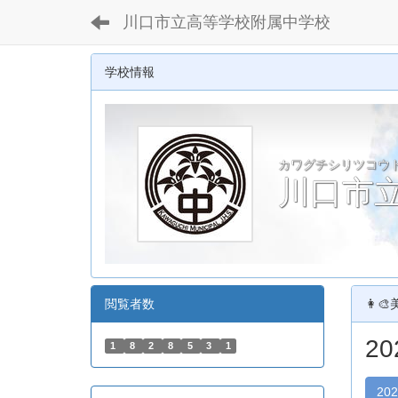
川口市立高等学校附属中学校
学校情報
カワグチシリツコウ
川口市
閲覧者数
👩‍
2
1
8
2
8
5
3
1
20