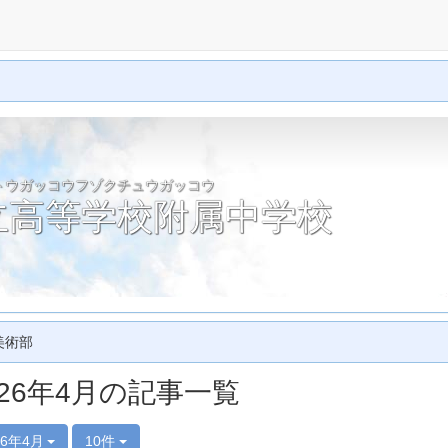
トウガッコウフゾクチュウガッコウ
立高等学校附属中学校
美術部
026年4月の記事一覧
26年4月
10件