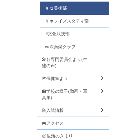
👩‍🎨美術部
👨‍🎓クイズスタディ部
🃏文化競技部
🎺吹奏楽クラブ
🎤各専門委員会より(生
徒の声)
🌸保健室より
🏫学校の様子(動画・写
真集)
📝入試情報
🚌アクセス
😊生活のきまり