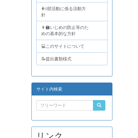
⛹️‍♀️部活動に係る活動方
針
👨‍🏫いじめの防止等のた
めの基本的な方針
💻このサイトについて
📝提出書類様式
サイト内検索
リンク