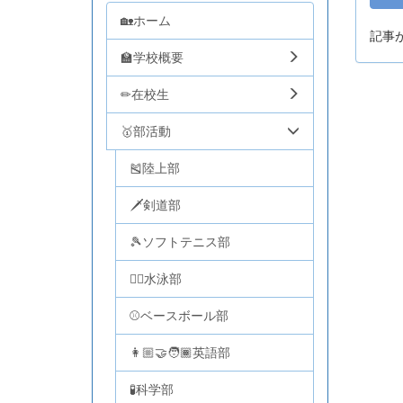
🏡ホーム
記事
🏫学校概要
✏在校生
🥇部活動
🎽陸上部
🗡剣道部
🎾ソフトテニス部
🏊‍♂️水泳部
⚾ベースボール部
👩🏼‍🤝‍🧑🏾英語部
🧪科学部