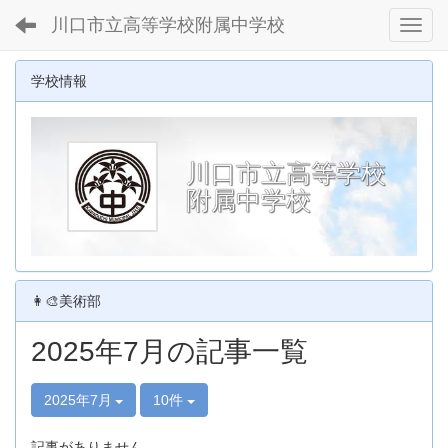
川口市立高等学校附属中学校
Toggl
学校情報
川口市立高等学校
附属中学校
👩‍🎨美術部
2025年7月の記事一覧
2025年7月
10件
記事がありません。