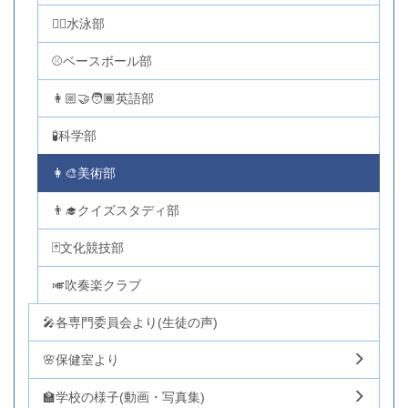
🏊‍♂️水泳部
⚾ベースボール部
👩🏼‍🤝‍🧑🏾英語部
🧪科学部
👩‍🎨美術部
👨‍🎓クイズスタディ部
🃏文化競技部
🎺吹奏楽クラブ
🎤各専門委員会より(生徒の声)
🌸保健室より
🏫学校の様子(動画・写真集)