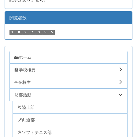
閲覧者数
1
8
2
7
3
5
5
🏡ホーム
🏫学校概要
✏在校生
🥇部活動
🎽陸上部
🗡剣道部
🎾ソフトテニス部