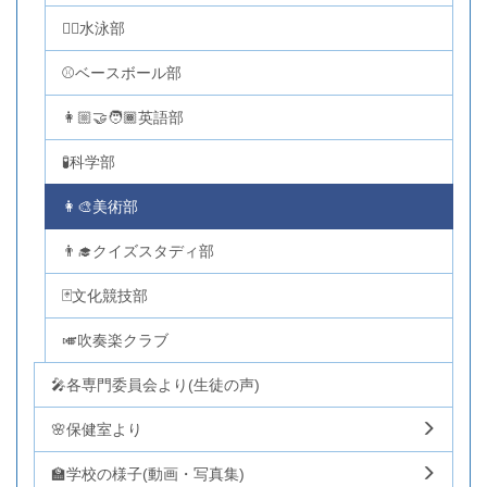
🏊‍♂️水泳部
⚾ベースボール部
👩🏼‍🤝‍🧑🏾英語部
🧪科学部
👩‍🎨美術部
👨‍🎓クイズスタディ部
🃏文化競技部
🎺吹奏楽クラブ
🎤各専門委員会より(生徒の声)
🌸保健室より
🏫学校の様子(動画・写真集)