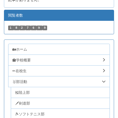
閲覧者数
1
8
2
7
6
9
9
🏡ホーム
🏫学校概要
✏在校生
🥇部活動
🎽陸上部
🗡剣道部
🎾ソフトテニス部