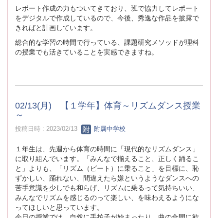
レポート作成の力もついてきており、班で協力してレポート
をデジタルで作成しているので、今後、秀逸な作品を披露で
きればと計画しています。
総合的な学習の時間で行っている、課題研究メソッドが理科
の授業でも活きていることを実感できますね。
02/13(月) 【１学年】体育～リズムダンス授業
～
投稿日時 : 2023/02/13
附属中学校
１年生は、先週から体育の時間に「現代的なリズムダンス」
に取り組んでいます。「みんなで揃えること、正しく踊るこ
と」よりも、「リズム（ビート）に乗ること」を目標に、恥
ずかしい、踊れない、間違えたら嫌というようなダンスへの
苦手意識を少しでも和らげ、リズムに乗るって気持ちいい、
みんなでリズムを感じるのって楽しい、を味わえるようにな
ってほしいと思っています。
今日の授業では、自然に手拍子が始まったり、曲の合間に歓