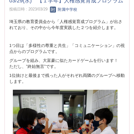
03/29(水) 【１学年】人権感覚育成プログラム
投稿日時 : 2023/03/29
附属中学校
埼玉県の教育委員会から「人権感覚育成プログラム」が出さ
れており、その中から今年度実践した２つを紹介します。
1つ目は「多様性の尊重と共生」「コミュニケーション」の視
点からのプログラムです。
グループを組み、大富豪に似たカードゲームを行います！
ただし、”終始無言”です。
1位抜けと最後まで残った人がそれぞれ両隣のグループへ移動
します。