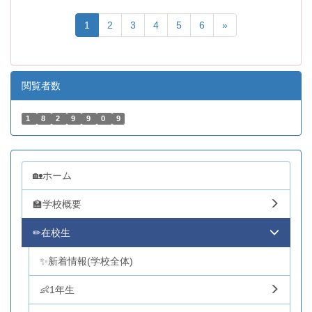
1
2
3
4
5
6
»
閲覧者数
1
8
2
9
9
0
9
🏡ホーム
🏫学校概要
✏在校生
✨新着情報(学校全体)
👶1年生