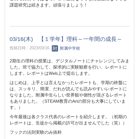
課題研究は続きます。頑張りましょう！
03/16(木) 【１学年】理科～一年間の成長～
投稿日時 : 2023/03/16
附属中学校
2期生の理科の授業は、デジタルノートにチャレンジしてみま
した。班で協力して、探求的に実験観察を行い、レポートに
します。レポートはWeb上で提出します。
はじめは、上手とは言えなかったレポートも、学期の終盤に
は、スッキリ、簡潔、だれが読んでも読みやすいレポートに
なりました。附属中生らしい世界観や個性が混ざるレポート
もありました。（STEAM教育のArtの部分も大事にしていま
す。）
今年最後は各クラス代表のレポートを紹介します。（初期の
レポートは、生徒から掲載の許可が出ませんでした（笑））
フックの法則実験のみ抜粋