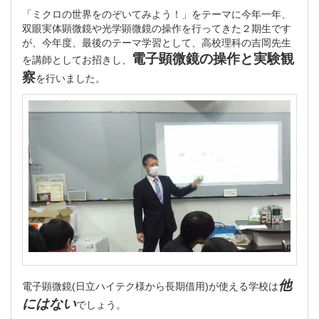
「ミクロの世界をのぞいてみよう！」をテーマに今年一年、
双眼実体顕微鏡や光学顕微鏡の操作を行ってきた２期生です
が、今年度、最後のテーマ学習として、高校理科の吉岡先生
電子顕微鏡の操作と実験観
を講師としてお招きし、
察
を行いました。
他
電子顕微鏡(日立ハイテク様から長期借用)が使える学校は
にはない
でしょう。