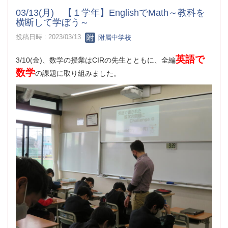
03/13(月) 【１学年】EnglishでMath～教科を
横断して学ぼう～
投稿日時 : 2023/03/13
附属中学校
英語で
3/10(金)、数学の授業はCIRの先生とともに、全編
数学
の課題に取り組みました。