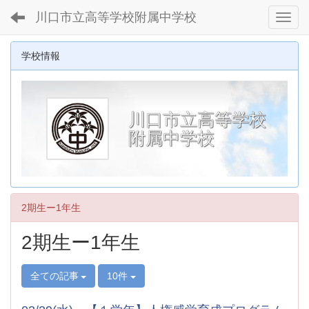
川口市立高等学校附属中学校
Toggl
学校情報
川口市立高等学校
附属中学校
2期生ー1年生
2期生ー1年生
全ての記事
10件