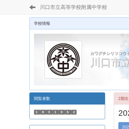
川口市立高等学校附属中学校
学校情報
カワグチシリツコウ
川口市
閲覧者数
2期生
2
1
8
3
1
0
5
2
20