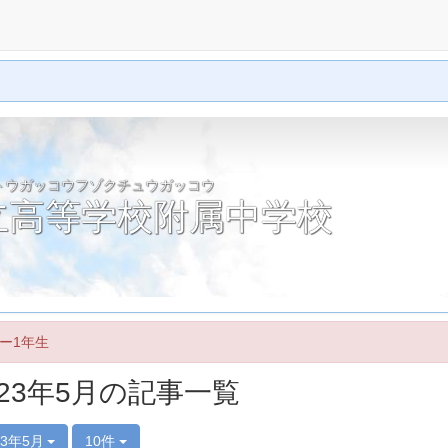
トウガッコウフゾクチュウガッコウ
立高等学校附属中学校
ー1年生
023年5月の記事一覧
23年5月
10件