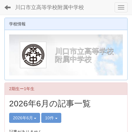
川口市立高等学校附属中学校
Toggl
学校情報
川口市立高等学校
附属中学校
2期生ー1年生
2026年6月の記事一覧
2026年6月
10件
記事がありません。