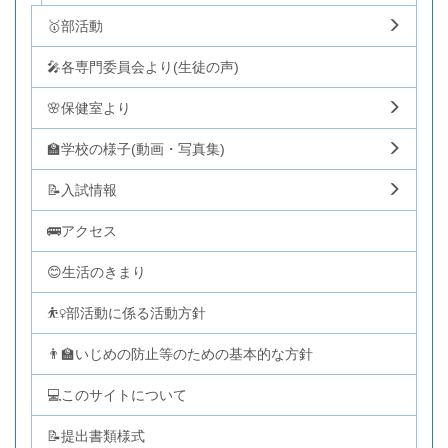
🥇部活動
🎤各専門委員会より(生徒の声)
🌸保健室より
🏫学校の様子(動画・写真集)
📝入試情報
🚌アクセス
😊生活のきまり
⛹️‍♀️部活動に係る活動方針
👨‍🏫いじめの防止等のための基本的な方針
💻このサイトについて
📝提出書類様式