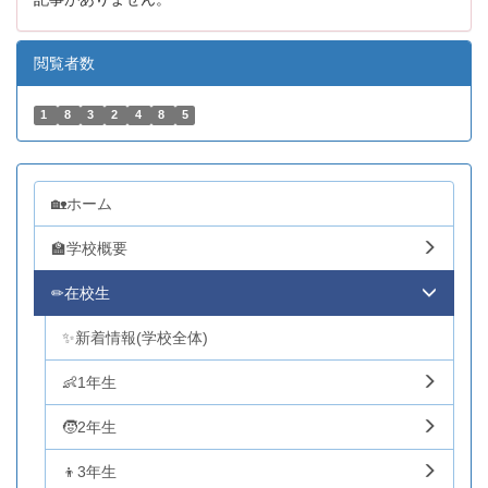
閲覧者数
1
8
3
2
4
8
5
🏡ホーム
🏫学校概要
✏在校生
✨新着情報(学校全体)
👶1年生
🧒2年生
👦3年生