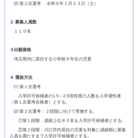
⑵ 第２次選考 令和９年１月２３日（土）
２ 募集人員数
１１０名
３出願資格
埼玉県内に居住する小学校６年生の児童
４ 選抜方法
⑴ 第１次選考
入学許可候補者の1.5～2.5倍程度の人数を入学適性者
（第１次選考合格者）とする。
⑵ 第２次選考：２段階に分けて実施する。
①第１段階：成績上位８０名を入学許可候補者とする。
②第２段階：川口市内居住の児童を対象に成績順に募集
人員を満たすまで入学許可候補者とする。