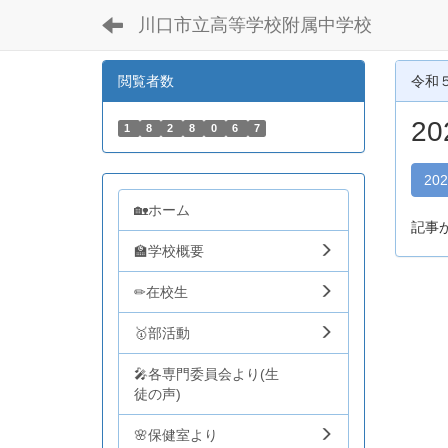
川口市立高等学校附属中学校
閲覧者数
令和
2
1
8
2
8
0
6
7
20
🏡ホーム
記事
🏫学校概要
✏在校生
🥇部活動
🎤各専門委員会より(生
徒の声)
🌸保健室より