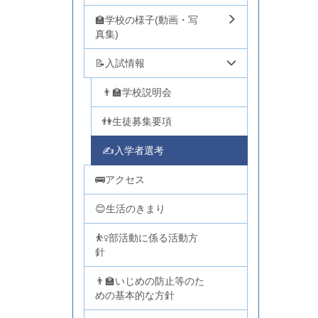
🏫学校の様子(動画・写
真集)
📝入試情報
👨‍🏫学校説明会
👫生徒募集要項
✍入学者選考
🚌アクセス
😊生活のきまり
⛹️‍♀️部活動に係る活動方
針
👨‍🏫いじめの防止等のた
めの基本的な方針