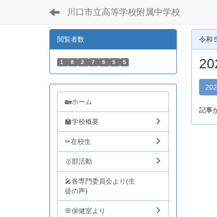
川口市立高等学校附属中学校
閲覧者数
令和
2
1
8
2
7
6
5
5
20
🏡ホーム
記事
🏫学校概要
✏在校生
🥇部活動
🎤各専門委員会より(生
徒の声)
🌸保健室より