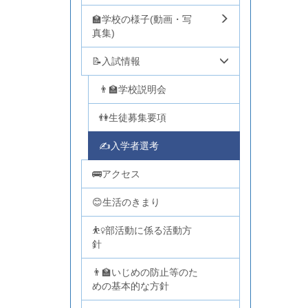
🏫学校の様子(動画・写
真集)
📝入試情報
👨‍🏫学校説明会
👫生徒募集要項
✍入学者選考
🚌アクセス
😊生活のきまり
⛹️‍♀️部活動に係る活動方
針
👨‍🏫いじめの防止等のた
めの基本的な方針