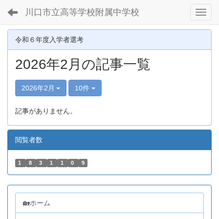
川口市立高等学校附属中学校
Toggl
令和６年度入学者選考
2026年2月の記事一覧
2026年2月
10件
記事がありません。
閲覧者数
1
8
3
1
1
0
9
🏡ホーム