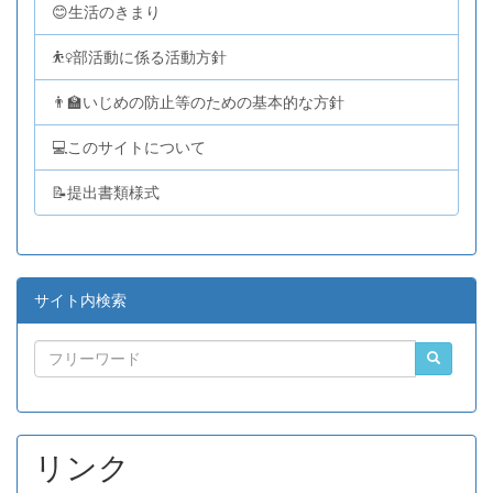
😊生活のきまり
⛹️‍♀️部活動に係る活動方針
👨‍🏫いじめの防止等のための基本的な方針
💻このサイトについて
📝提出書類様式
サイト内検索
リンク