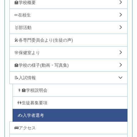
🏫学校概要
✏在校生
🥇部活動
🎤各専門委員会より(生徒の声)
🌸保健室より
🏫学校の様子(動画・写真集)
📝入試情報
👨‍🏫学校説明会
👫生徒募集要項
✍入学者選考
🚌アクセス