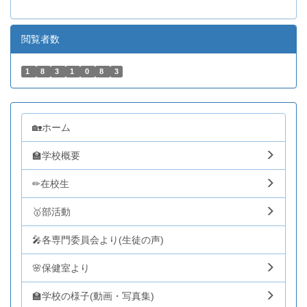
閲覧者数
1
8
3
1
0
8
3
🏡ホーム
🏫学校概要
✏在校生
🥇部活動
🎤各専門委員会より(生徒の声)
🌸保健室より
🏫学校の様子(動画・写真集)