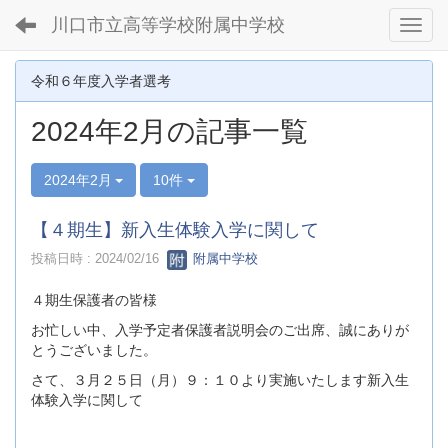
川口市立高等学校附属中学校
Toggl
令和６年度入学者選考
2024年2月の記事一覧
2024年2月
10件
【４期生】新入生体験入学に関して
投稿日時 : 2024/02/16
附属中学校
４期生保護者の皆様
お忙しい中、入学予定者保護者説明会のご出席、誠にありが
とうございました。
さて、３月２５日（月）９：１０より実施いたします新入生
体験入学に関して