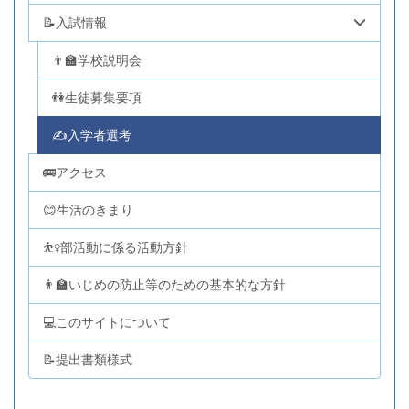
📝入試情報
👨‍🏫学校説明会
👫生徒募集要項
✍入学者選考
🚌アクセス
😊生活のきまり
⛹️‍♀️部活動に係る活動方針
👨‍🏫いじめの防止等のための基本的な方針
💻このサイトについて
📝提出書類様式