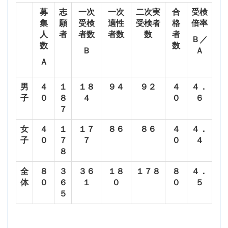
募
志
一次
一次
二次実
合
受検
集
願
受検
適性
受検者
格
倍率
人
者
者数
者数
数
者
Ｂ／
数
数
Ｂ
Ａ
Ａ
男
４
１
１８
９４
９２
４
４．
子
０
８
４
０
６
７
女
４
１
１７
８６
８６
４
４．
子
０
７
７
０
４
８
全
８
３
３６
１８
１７８
８
４．
体
０
６
１
０
０
５
５