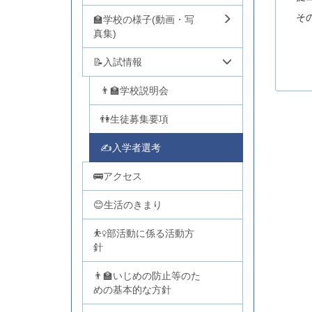
そ
🏫学校の様子(動画・写
真集)
②
📝入試情報
👨‍🏫学校説明会
👫生徒募集要項
✍入学者選考
🚌アクセス
😊生活のきまり
⛹️‍♀️部活動に係る活動方
針
👨‍🏫いじめの防止等のた
めの基本的な方針