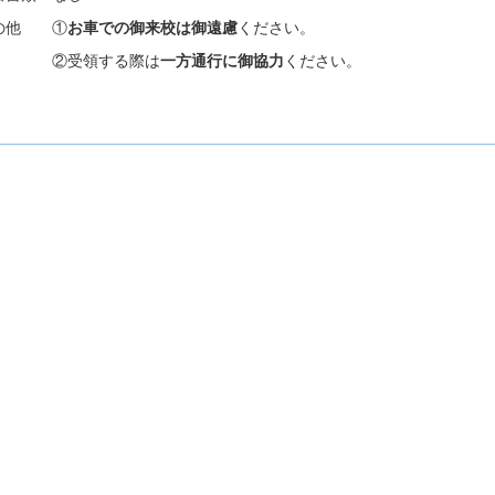
の他 ①
お車での御来校は御遠慮
ください。
受領する際は
一方通行に御協力
ください。