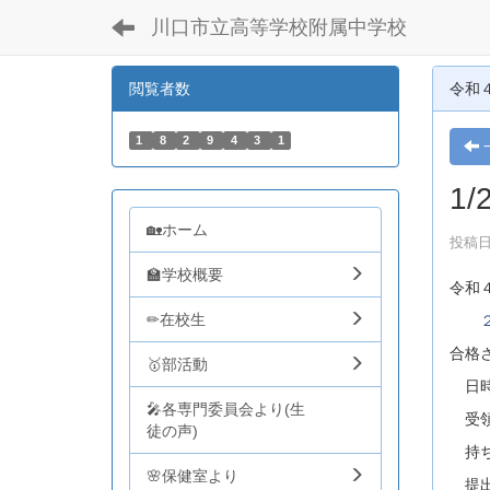
川口市立高等学校附属中学校
閲覧者数
令和
1
8
2
9
4
3
1
1
🏡ホーム
投稿日時
🏫学校概要
令和
✏在校生
合格
🥇部活動
日時
🎤各専門委員会より(生
受領
徒の声)
持ち
🌸保健室より
提出