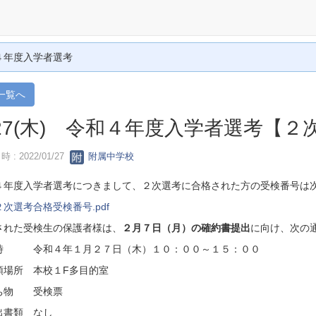
４年度入学者選考
一覧へ
/27(木) 令和４年度入学者選考【
 : 2022/01/27
附属中学校
４年度入学者選考につきまして、２次選考に合格された方の受検番号は
２次選考合格受検番号.pdf
された受検生の保護者様は、
２月７日（月）の確約書提出
に向け、次の
 令和４年１月２７日（木）１０：００～１５：００
場所 本校１F多目的室
物 受検票
書類 なし