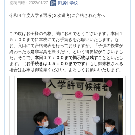
投稿日時 : 2022/01/27
附属中学校
令和４年度入学者選考(２次選考)に合格された方へ
この度はお子様の合格、誠におめでとうございます。本日１
５：００までに本校にてお手続きをお願いいたします。な
お、入口にて合格発表を行っておりますが、「子供の授業が
終わったら是非写真を撮りたい」という御要望がございまし
た。そこで、
本日１７：００まで掲示物は残す
ことといたし
ます。（
お手続きは１５：００までです
）もし御来校される
場合はお車は御遠慮ください。よろしくお願いいたします。