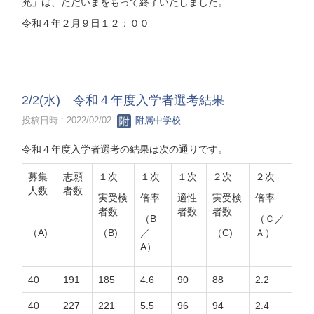
充」は、ただいまをもって終了いたしました。
令和４年２月９日１２：００
2/2(水) 令和４年度入学者選考結果
投稿日時 : 2022/02/02
附属中学校
令和４年度入学者選考の結果は次の通りです。
募集
志願
１次
１次
１次
２次
２次
人数
者数
実受検
倍率
適性
実受検
倍率
者数
者数
者数
（B
（Ｃ／
（A)
（B)
／
（C)
Ａ）
A）
40
191
185
4.6
90
88
2.2
40
227
221
5.5
96
94
2.4