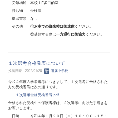
受領場所 本校１F多目的室
持ち物 受検票
提出書類 なし
その他 ①
お車での御来校は御遠慮
ください。
②受領する際は
一方通行に御協力
ください。
１次選考合格発表について
投稿日時 : 2022/01/20
附属中学校
令和４年度入学者選考につきまして、１次選考に合格された
方の受検番号は次の通りです。
１次選考合格受検番号.pdf
合格された受検生の保護者様は、２次選考に向けた手続きを
お願いします。
日時 令和４年１月２０日（木）１０：００～１５：