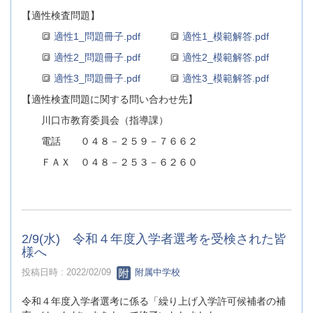
【適性検査問題】
🔳
適性1_問題冊子.pdf
🔳
適性1_模範解答.pdf
🔳
適性2_問題冊子.pdf
🔳
適性2_模範解答.pdf
🔳
適性3_問題冊子.pdf
🔳
適性3_模範解答.pdf
【適性検査問題に関する問い合わせ先】
川口市教育委員会（指導課）
電話 ０４８－２５９－７６６２
ＦＡＸ ０４８－２５３－６２６０
2/9(水) 令和４年度入学者選考を受検された皆
様へ
投稿日時 : 2022/02/09
附属中学校
令和４年度入学者選考に係る「繰り上げ入学許可候補者の補