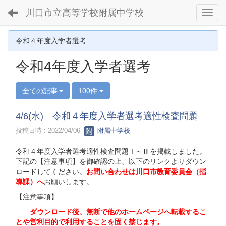
川口市立高等学校附属中学校
Toggl
令和４年度入学者選考
令和4年度入学者選考
全ての記事
100件
4/6(水) 令和４年度入学者選考適性検査問題
投稿日時 : 2022/04/06
附属中学校
令和４年度入学者選考適性検査問題Ⅰ～Ⅲを掲載しました。
下記の【注意事項】を御確認の上、以下のリンクよりダウン
ロードしてください。
お問い合わせは川口市教育委員会（指
導課）へ
お願いします。
【注意事項】
ダウンロード後、無断で他のホームページへ転載するこ
とや営利目的で利用することを固く禁じます。