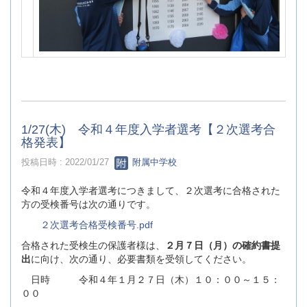
1/27(木) 令和４年度入学者選考【２次選考合
格発表】
投稿日時 : 2022/01/27
附属中学校
令和４年度入学者選考につきまして、２次選考に合格された
方の受検番号は次の通りです。
２次選考合格受検番号.pdf
合格された受検生の保護者様は、
２月７日（月）の確約書提
出
に向け、次の通り、必要書類を受領してください。
日時 令和４年１月２７日（木）１０：００～１５：
００