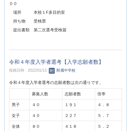
００
場所 本校１F多目的室
持ち物 受検票
提出書類 第二次選考受検届
令和４年度入学者選考【入学志願者数】
投稿日時 : 2022/01/13
附属中学校
令和４年度入学者選考の志願者数は次の通りです。
募集人数
志願者数
倍率
男子
４０
１９１
４．８
女子
４０
２２７
５．７
全体
８０
４１８
５．２