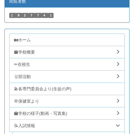
閲覧者数
1
8
2
7
7
4
1
🏡ホーム
🏫学校概要
✏在校生
🥇部活動
🎤各専門委員会より(生徒の声)
🌸保健室より
🏫学校の様子(動画・写真集)
📝入試情報