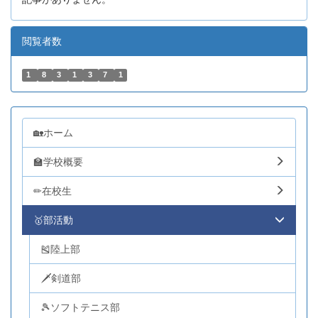
閲覧者数
1
8
3
1
3
7
1
🏡ホーム
🏫学校概要
✏在校生
🥇部活動
🎽陸上部
🗡剣道部
🎾ソフトテニス部