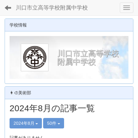
川口市立高等学校附属中学校
Toggl
学校情報
川口市立高等学校
附属中学校
👩‍🎨美術部
2024年8月の記事一覧
2024年8月
50件
記事がありません。