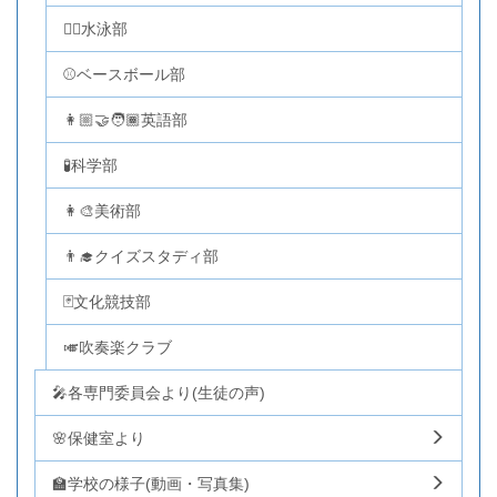
🏊‍♂️水泳部
⚾ベースボール部
👩🏼‍🤝‍🧑🏾英語部
🧪科学部
👩‍🎨美術部
👨‍🎓クイズスタディ部
🃏文化競技部
🎺吹奏楽クラブ
🎤各専門委員会より(生徒の声)
🌸保健室より
🏫学校の様子(動画・写真集)