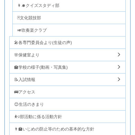
👨‍🎓クイズスタディ部
🃏文化競技部
🎺吹奏楽クラブ
🎤各専門委員会より(生徒の声)
🌸保健室より
🏫学校の様子(動画・写真集)
📝入試情報
🚌アクセス
😊生活のきまり
⛹️‍♀️部活動に係る活動方針
👨‍🏫いじめの防止等のための基本的な方針