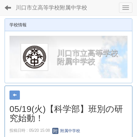
川口市立高等学校附属中学校
Toggl
学校情報
川口市立高等学校
附属中学校
05/19(火)【科学部】班別の研
究始動！
投稿日時 : 05/20 15:08
附属中学校