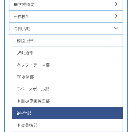
🏫学校概要
✏在校生
🥇部活動
🎽陸上部
🗡剣道部
🎾ソフトテニス部
🏊‍♂️水泳部
⚾ベースボール部
👩🏼‍🤝‍🧑🏾英語部
🧪科学部
👩‍🎨美術部