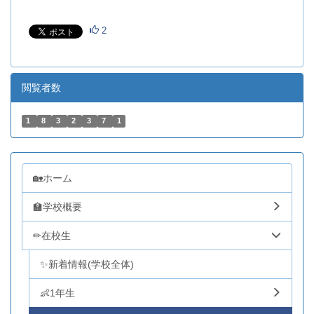
2
閲覧者数
1
8
3
2
3
7
1
🏡ホーム
🏫学校概要
✏在校生
✨新着情報(学校全体)
👶1年生