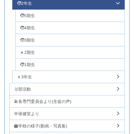
🧒2年生
🧒5期生
🧒4期生
🧒3期生
👧2期生
🧒1期生
👦3年生
🥇部活動
🎤各専門委員会より(生徒の声)
🌸保健室より
🏫学校の様子(動画・写真集)