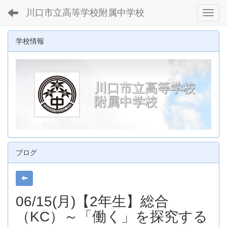
川口市立高等学校附属中学校
Toggl
学校情報
川口市立高等学校
附属中学校
ブログ
06/15(月)【2年生】総合
（KC）～「働く」を探究する