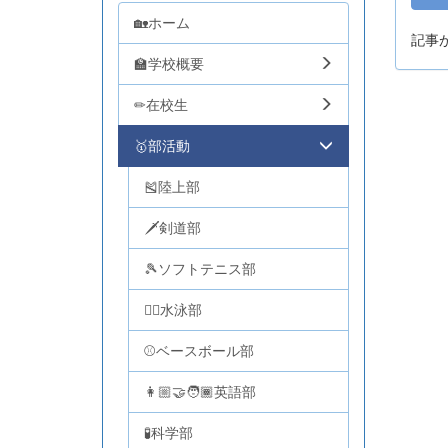
🏡ホーム
記事
🏫学校概要
✏在校生
🥇部活動
🎽陸上部
🗡剣道部
🎾ソフトテニス部
🏊‍♂️水泳部
⚾ベースボール部
👩🏼‍🤝‍🧑🏾英語部
🧪科学部