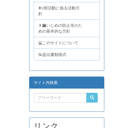
⛹️‍♀️部活動に係る活動方
針
👨‍🏫いじめの防止等のた
めの基本的な方針
💻このサイトについて
📝提出書類様式
サイト内検索
リンク