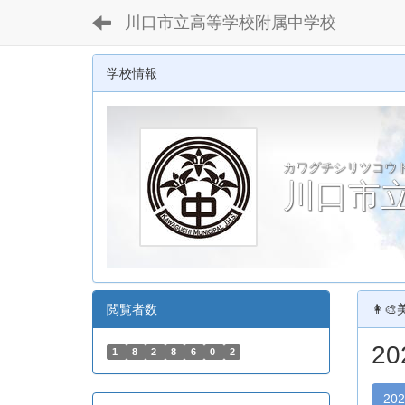
川口市立高等学校附属中学校
学校情報
カワグチシリツコウ
川口市
閲覧者数
👩‍
2
1
8
2
8
6
0
2
20