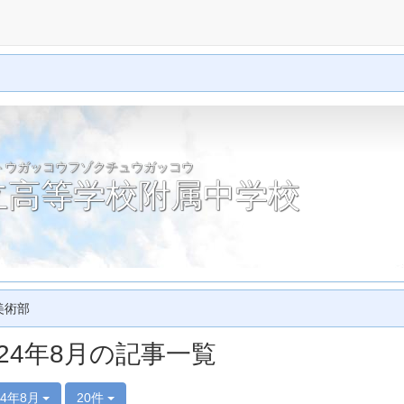
トウガッコウフゾクチュウガッコウ
立高等学校附属中学校
美術部
024年8月の記事一覧
24年8月
20件