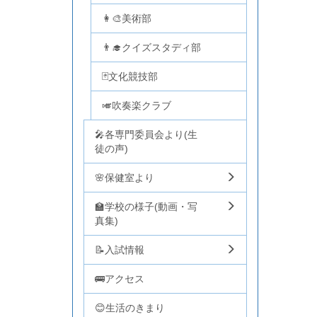
👩‍🎨美術部
👨‍🎓クイズスタディ部
🃏文化競技部
🎺吹奏楽クラブ
🎤各専門委員会より(生
徒の声)
🌸保健室より
🏫学校の様子(動画・写
真集)
📝入試情報
🚌アクセス
😊生活のきまり