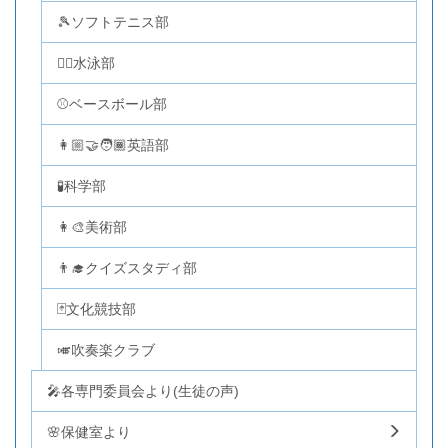
🎾ソフトテニス部
🏊‍♂️水泳部
⚾ベースボール部
👩🏼‍🤝‍🧑🏾英語部
🧪科学部
👩‍🎨美術部
👨‍🎓クイズスタディ部
🃏文化競技部
🎺吹奏楽クラブ
🎤各専門委員会より(生徒の声)
🌸保健室より