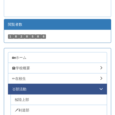
閲覧者数
1
8
2
8
5
8
6
🏡ホーム
🏫学校概要
✏在校生
🥇部活動
🎽陸上部
🗡剣道部