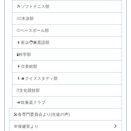
🎾ソフトテニス部
🏊‍♂️水泳部
⚾ベースボール部
👩🏼‍🤝‍🧑🏾英語部
🧪科学部
👩‍🎨美術部
👨‍🎓クイズスタディ部
🃏文化競技部
🎺吹奏楽クラブ
🎤各専門委員会より(生徒の声)
🌸保健室より