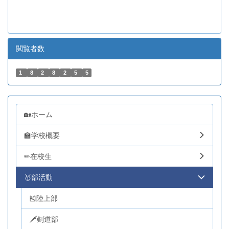
閲覧者数
1
8
2
8
2
5
5
🏡ホーム
🏫学校概要
✏在校生
🥇部活動
🎽陸上部
🗡剣道部