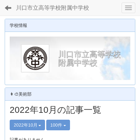
川口市立高等学校附属中学校
Toggl
学校情報
川口市立高等学校
附属中学校
👩‍🎨美術部
2022年10月の記事一覧
2022年10月
100件
記事がありません。