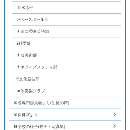
🏊‍♂️水泳部
⚾ベースボール部
👩🏼‍🤝‍🧑🏾英語部
🧪科学部
👩‍🎨美術部
👨‍🎓クイズスタディ部
🃏文化競技部
🎺吹奏楽クラブ
🎤各専門委員会より(生徒の声)
🌸保健室より
🏫学校の様子(動画・写真集)