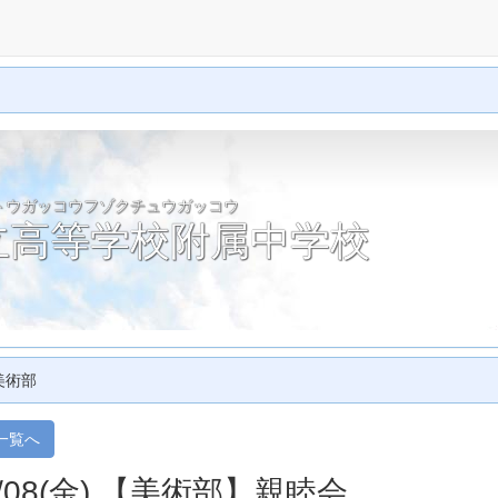
トウガッコウフゾクチュウガッコウ
立高等学校附属中学校
美術部
一覧へ
5/08(金) 【美術部】親睦会