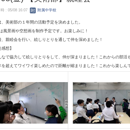
 : 05/08 16:07
附属中学校
は、美術部の１年間の活動予定を決めました。
6月は風景画や空想画を制作予定です。お楽しみに！
後、親睦会を行い、絵しりとりを通して仲を深めました！
徒感想】
んなで協力して絵しりとりをして、仲が深まりました！これからの部活
年を超えてワイワイ楽しめたので距離が縮まりました！これから楽しんで