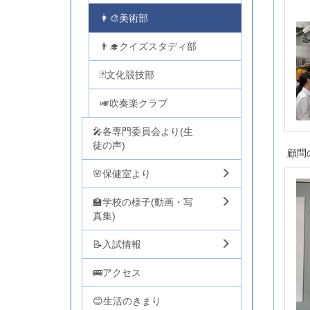
👩‍🎨美術部
👨‍🎓クイズスタディ部
🃏文化競技部
🎺吹奏楽クラブ
🎤各専門委員会より(生
徒の声)
顧問
🌸保健室より
🏫学校の様子(動画・写
真集)
📝入試情報
🚌アクセス
😊生活のきまり