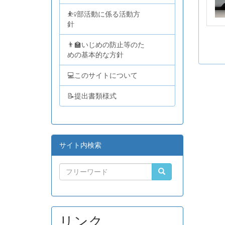
⛹️‍♀️部活動に係る活動方
針
👨‍🏫いじめの防止等のた
めの基本的な方針
💻このサイトについて
📝提出書類様式
サイト内検索
リンク