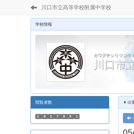
川口市立高等学校附属中学校
学校情報
カワグチシリツコウ
川口市
閲覧者数
👩‍
1
8
2
7
8
9
1
0