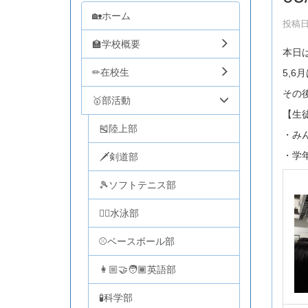
🏡ホーム
投稿日時
🏫学校概要
本日
✏在校生
5,
その
🥇部活動
【生
🎽陸上部
・み
・学
🗡剣道部
🎾ソフトテニス部
🏊‍♂️水泳部
⚾ベースボール部
👩🏼‍🤝‍🧑🏾英語部
🧪科学部