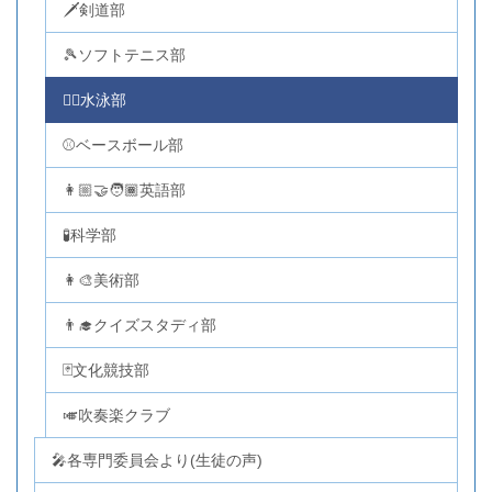
🗡剣道部
🎾ソフトテニス部
🏊‍♂️水泳部
⚾ベースボール部
👩🏼‍🤝‍🧑🏾英語部
🧪科学部
👩‍🎨美術部
👨‍🎓クイズスタディ部
🃏文化競技部
🎺吹奏楽クラブ
🎤各専門委員会より(生徒の声)