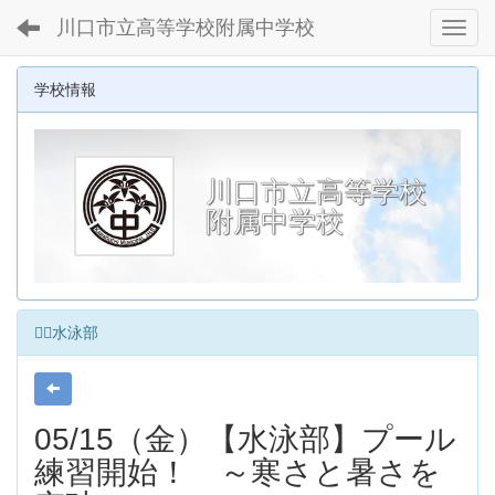
川口市立高等学校附属中学校
Toggl
学校情報
川口市立高等学校
附属中学校
🏊‍♂️水泳部
05/15（金）【水泳部】プール
練習開始！ ～寒さと暑さを