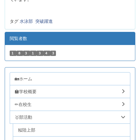
タグ
水泳部
突破躍進
閲覧者数
1
8
3
1
3
4
3
🏡ホーム
🏫学校概要
✏在校生
🥇部活動
🎽陸上部