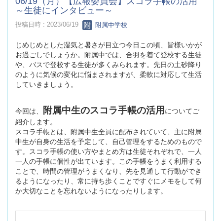
06/19（月）【広報委員会】スコラ手帳の活用
～生徒にインタビュー～
投稿日時 : 2023/06/19
附属中学校
じめじめとした湿気と暑さが目立つ今日この頃、皆様いかが
お過ごしでしょうか。附属中では、合羽を着て登校する生徒
や、バスで登校する生徒が多くみられます。先日の土砂降り
のように気候の変化に悩まされますが、柔軟に対応して生活
していきましょう。
附属中生のスコラ手帳の活用
今回は、
についてご
紹介します。
スコラ手帳とは、附属中生全員に配布されていて、主に附属
中生が自身の生活を予定して、自己管理をするためのもので
す。スコラ手帳の使い方やまとめ方は生徒それぞれで、一人
一人の手帳に個性が出ています。この手帳をうまく利用する
ことで、時間の管理がうまくなり、先を見通して行動ができ
るようになったり、常に持ち歩くことですぐにメモをして何
か大切なことを忘れないようになったりします。