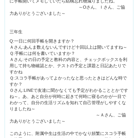
に手帳開いてメモしていたら結構忘れ物減りましたね。
～Oさん、Ｉさん、ご協
力ありがとうございました～
三年生
Q:一日に何回手帳を開きますか？
Ａさん:あんま数えないんですけど十回以上は開いてますね～
Ｑ:手帳には何を書いていますか？
Ａさん:その日の予定と教科の内容と、チェックボックスを利
用して持ち物確認とか、テストの予定と課題と日記あたりで
すかね
Ｑ:スコラ手帳があってよかったなと思ったときはどんな時で
すか？
Ｏさん:LINEで友達に聞かなくても予定がわかることとかです
ね～。あ、あと自分が何時に起きて何時に寝るのかが一目で
わかって、自分の生活リズムを知れて自己管理がしやすくな
りましたね～
～Ａさん、ご協
力ありがとうございました～
このように、附属中生は生活の中でかなり頻繁にスコラ手帳