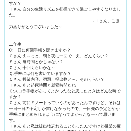
すか？
Ｉさん:自分の生活リズムを把握できて過ごしやすくなりまし
た。
～Ｉさん、ご協
力ありがとうございました～
二年生
Q:一日に何回手帳を開きますか？
Ｏさん:え～っと、朝と夜に一回で…え、どんくらい？
Ｓさん:毎時間とかじゃない？
Ｏさん:十回くらいかな～
Ｑ:手帳には何を書いていますか？
Ｏさん:授業内容、宿題、提出物と～、そのくらい？
Ｉさん:あと起床時間と就寝時間だね
Ｑ:スコラ手帳があってよかったなと思ったときはどんな時で
すか？
Ｏさん:前にＦノートっていうのがあったんですけど、それは
一日一日の予定しか書けなかったので、一日先の予定とかが
手帳にまとめられるようになってよかったなーって思いま
す。
Ｉさん:あと私は提出物忘れることあったんですけど授業の度