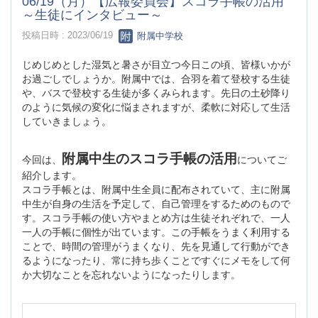
06/19（月）【広報委員会】スコラ手帳の活用
～生徒にインタビュー～
投稿日時 : 2023/06/19
附属中学校
じめじめとした湿気と暑さが目立つ今日この頃、皆様いかが
お過ごしでしょうか。附属中では、合羽を着て登校する生徒
や、バスで登校する生徒が多くみられます。先日の土砂降り
のように気候の変化に悩まされますが、柔軟に対応して生活
していきましょう。
附属中生のスコラ手帳の活用
今回は、
についてご
紹介します。
スコラ手帳とは、附属中生全員に配布されていて、主に附属
中生が自身の生活を予定して、自己管理をするためのもので
す。スコラ手帳の使い方やまとめ方は生徒それぞれで、一人
一人の手帳に個性が出ています。この手帳をうまく利用する
ことで、時間の管理がうまくなり、先を見通して行動ができ
るようになったり、常に持ち歩くことですぐにメモをして何
か大切なことを忘れないようになったりします。