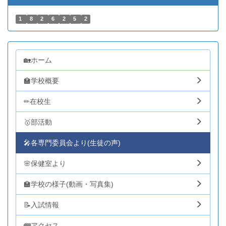
1
8
2
6
2
5
2
🏡ホーム
🏫学校概要
✏在校生
🥇部活動
🎤各専門委員会より(生徒の声)
🌸保健室より
🏫学校の様子(動画・写真集)
📝入試情報
🚌アクセス