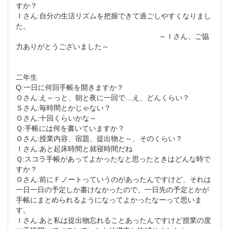
すか？
Ｉさん:自分の生活リズムを把握できて過ごしやすくなりまし
た。
～Ｉさん、ご協
力ありがとうございました～
二年生
Q:一日に何回手帳を開きますか？
Ｏさん:え～っと、朝と夜に一回で…え、どんくらい？
Ｓさん:毎時間とかじゃない？
Ｏさん:十回くらいかな～
Ｑ:手帳には何を書いていますか？
Ｏさん:授業内容、宿題、提出物と～、そのくらい？
Ｉさん:あと起床時間と就寝時間だね
Ｑ:スコラ手帳があってよかったなと思ったときはどんな時で
すか？
Ｏさん:前にＦノートっていうのがあったんですけど、それは
一日一日の予定しか書けなかったので、一日先の予定とかが
手帳にまとめられるようになってよかったなーって思いま
す。
Ｉさん:あと私は提出物忘れることあったんですけど授業の度