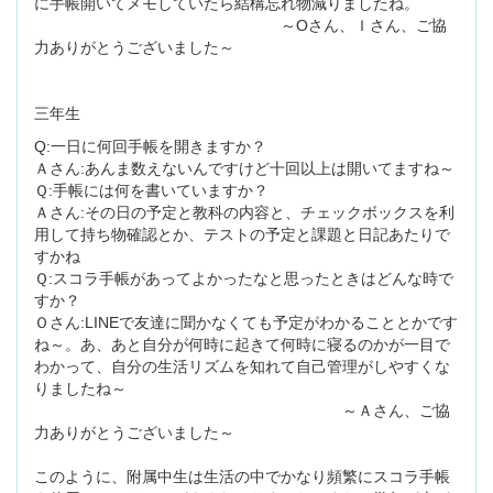
に手帳開いてメモしていたら結構忘れ物減りましたね。
～Oさん、Ｉさん、ご協
力ありがとうございました～
三年生
Q:一日に何回手帳を開きますか？
Ａさん:あんま数えないんですけど十回以上は開いてますね～
Ｑ:手帳には何を書いていますか？
Ａさん:その日の予定と教科の内容と、チェックボックスを利
用して持ち物確認とか、テストの予定と課題と日記あたりで
すかね
Ｑ:スコラ手帳があってよかったなと思ったときはどんな時で
すか？
Ｏさん:LINEで友達に聞かなくても予定がわかることとかです
ね～。あ、あと自分が何時に起きて何時に寝るのかが一目で
わかって、自分の生活リズムを知れて自己管理がしやすくな
りましたね～
～Ａさん、ご協
力ありがとうございました～
このように、附属中生は生活の中でかなり頻繁にスコラ手帳