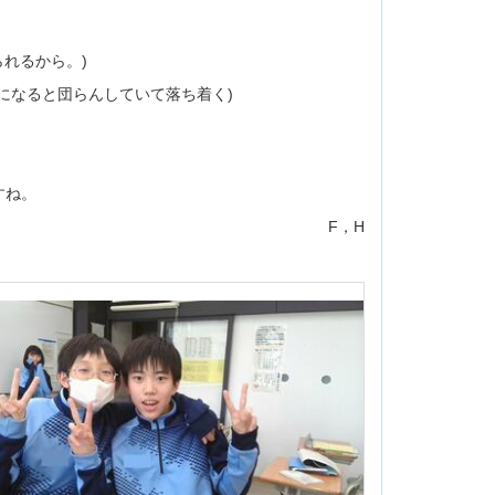
れるから。)
になると団らんしていて落ち着く)
すね。
F，H