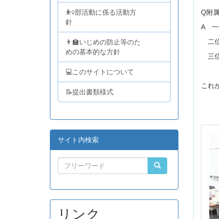
⛹️‍♀️部活動に係る活動方
Q附
針
A 
二位
👨‍🏫いじめの防止等のた
めの基本的な方針
三位
💻このサイトについて
これ
📝提出書類様式
サイト内検索
リンク