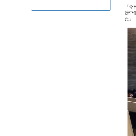
「今
謗中
た」