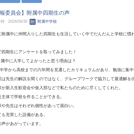
報委員会】附属中四期生の声
 : 2024/04/30
附属中学校
に附属中に仲間入りした四期生も生活していく中でだんだんと学校に慣
で四期生にアンケートを取ってみました！
附属中に入学してよかったと思う理由は？
・中学から高校までの六年間を見通したカリキュラムがあり、勉強に集中
業は先生の解説を聞くのではなく、グループワークで協力して最適解を
輩が新入生歓迎会や仮入部などで私たちのために尽くし
徒主体で学校を作ることができる。
輩や先生はそれぞれ個性があって面白い。
ても充実した設備がある。
の声があがっています。