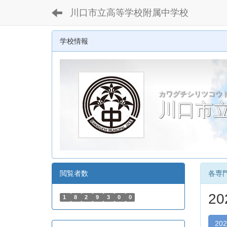
川口市立高等学校附属中学校
学校情報
カワグチシリツコウ
川口市
閲覧者数
各専
2
1
8
2
9
3
0
0
20