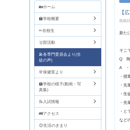
🏡ホーム
【広
🏫学校概要
投稿日時
✏在校生
新た
🥇部活動
そこ
🎤各専門委員会より(生
Q 
徒の声)
A 
🌸保健室より
・授
🏫学校の様子(動画・写
・先
真集)
・生
📝入試情報
・先
・と
🚌アクセス
など
😊生活のきまり