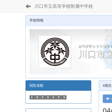
川口市立高等学校附属中学校
学校情報
カワグチシリツコウ
川口市
閲覧者数
4期生
1
8
2
5
5
9
5
0