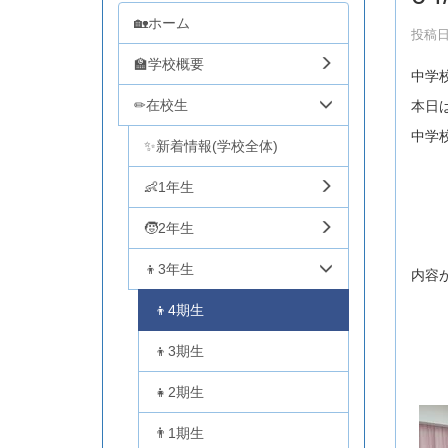
🏡ホーム
投稿日時
🏫学校概要
中学
✏在校生
本日
中学
✨新着情報(学校全体)
👶1年生
🧒2年生
👦3年生
内容
👦4期生
👦3期生
👧2期生
👨1期生