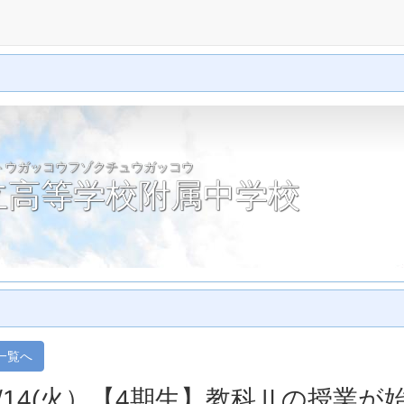
トウガッコウフゾクチュウガッコウ
立高等学校附属中学校
一覧へ
4/14(火）【4期生】教科Ⅱの授業