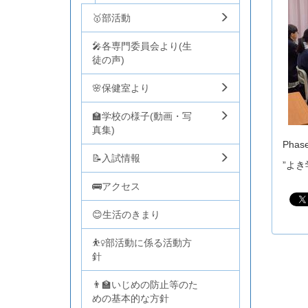
🥇部活動
🎤各専門委員会より(生
徒の声)
🌸保健室より
🏫学校の様子(動画・写
真集)
Pha
📝入試情報
”よ
🚌アクセス
😊生活のきまり
⛹️‍♀️部活動に係る活動方
針
👨‍🏫いじめの防止等のた
めの基本的な方針