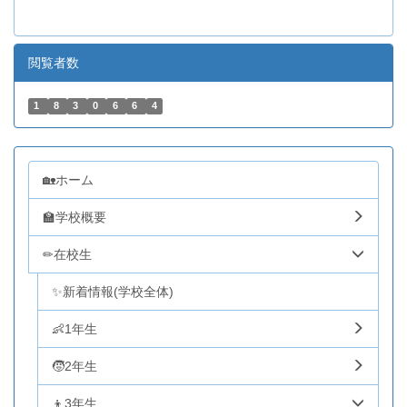
閲覧者数
1
8
3
0
6
6
4
🏡ホーム
🏫学校概要
✏在校生
✨新着情報(学校全体)
👶1年生
🧒2年生
👦3年生