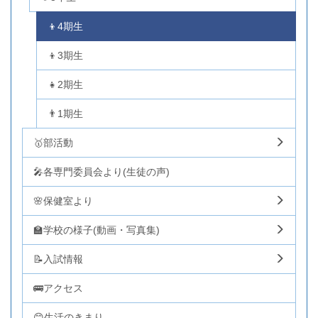
👦4期生
👦3期生
👧2期生
👨1期生
🥇部活動
🎤各専門委員会より(生徒の声)
🌸保健室より
🏫学校の様子(動画・写真集)
📝入試情報
🚌アクセス
😊生活のきまり