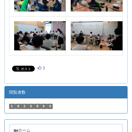
3
閲覧者数
1
8
2
5
8
9
0
🏡ホーム