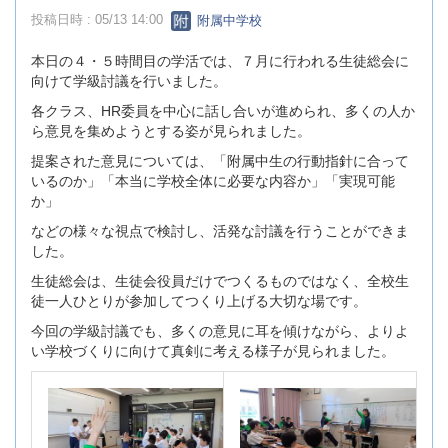
投稿日時 : 05/13 14:00
附属中学校
本日の４・５時間目の学活では、７月に行われる生徒総会に
向けて学級討議を行いました。
各クラス、HR委員を中心に話し合いが進められ、多くの人か
ら意見を集めようとする姿が見られました。
提案された意見については、「附属中生の行動指針に合って
いるのか」「本当に学校全体に必要な内容か」「実現可能
か」
などの様々な視点で検討し、活発な討議を行うことができま
した。
生徒総会は、生徒会役員だけでつくるものではなく、全校生
徒一人ひとりが参加してつくり上げる大切な場です。
今回の学級討議でも、多くの意見に耳を傾けながら、よりよ
い学校づくりに向けて真剣に考える様子が見られました。