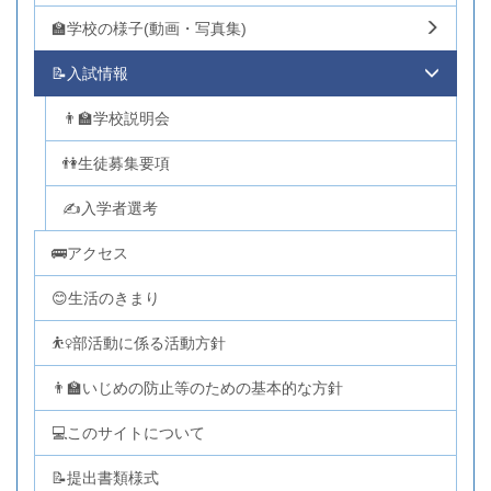
🏫学校の様子(動画・写真集)
📝入試情報
👨‍🏫学校説明会
👫生徒募集要項
✍入学者選考
🚌アクセス
😊生活のきまり
⛹️‍♀️部活動に係る活動方針
👨‍🏫いじめの防止等のための基本的な方針
💻このサイトについて
📝提出書類様式