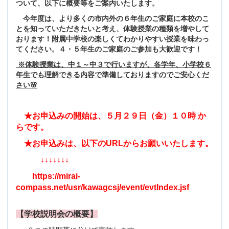
ついて、以下に概要等をご案内いたします。
今年度は、より多くの市内外の６年生のご家庭に本校のこ
とを知っていただきたいと考え、体験授業の種類を増やして
おります！附属中学校の楽しくてわかりやすい授業を味わっ
てください。４・５年生のご家庭のご参加も大歓迎です！
※体験授業は、中１～中３で行いますが、各学年、小学校６
年生でも理解できる内容で準備しておりますのでご安心くだ
さい🌸
★お申込みの開始は、５月２９日（金）１０時 か
らです。
★お申込みは、以下のURLからお願いいたします。
↓↓↓↓↓↓↓
https://mirai-
compass.net/usr/kawagcsj/event/evtIndex.jsf
【学校説明会の概要】