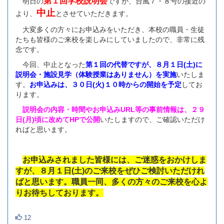
第１回学校説明会
明日の
ですが、台風７・８号の接近の
中止
より、
とさせていただきます。
大変多くの方々にお申込みをいただき、本校の職員・生徒
たちも皆様のご来校を楽しみにしていましたので、非常に残
念です。
今回、中止となった
第１回の代替ですが、８月１日(土)に
説明会・施設見学（体験授業はありません）を実施
いたしま
す。
お申込みは、３０日(火)１０時からの開始
を予定
してお
ります。
説明会の内容・時間やお申込みURL等の事前情報は、２９
日(月)頃に改めてHPで公開
いたしますので、ご確認いただけ
ればと思います。
お申込みされました皆様には、ご迷惑をおかけしま
すが、８月１日(土)のご来校をぜひご検討いただけれ
ばと思います。職員一同、多くの方々のご来校を心よ
りお待ちしております。
12