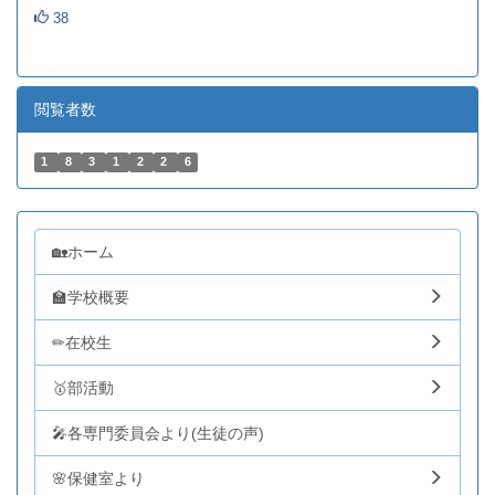
38
閲覧者数
1
8
3
1
2
2
6
🏡ホーム
🏫学校概要
✏在校生
🥇部活動
🎤各専門委員会より(生徒の声)
🌸保健室より