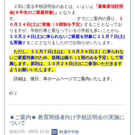
２回に渡る学校説明会のあとは、いよいよ
「募集要項説明
会(６年生のご家庭対象)」
となりま
す。 すでにご案内の通り、
１
０月２４日(土)に実施（３部制を予定）
することとなってお
りますが、学校行事と重なっている小学校も多いことから、
１０月２４日(土)に来られないご家庭を対象に１１月７日(土)
も実施
することとなりましたのでお知らせいたします。
ただし、１１月７日(土)は、１０月２４日(土）に来られな
いご家庭対象のため、規模は縮小（１部のみを予定）して実
施します。原則は、１０月２４日(土)にご参加いただきます
ようお願いいたします。
詳細は、後日、本ホームページでご案内いたします。
2
★ご案内★ 教育関係者向け学校説明会の実施に
ついて
投稿日時 : 08/06 14:30
附属中学校