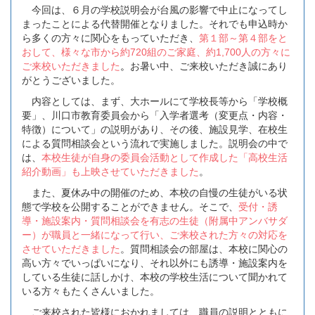
今回は、６月の学校説明会が台風の影響で中止になってし
まったことによる代替開催となりました。それでも申込時か
ら多くの方々に関心をもっていただき、
第１部～第４部をと
おして、様々な市から約720組のご家庭、約1,700人の方々に
ご来校いただきました
。
お暑い中、ご来校いただき誠にあり
がとうございました。
内容としては、まず、大ホールにて学校長等から「学校概
要」、川口市教育委員会から「入学者選考（変更点・内容・
特徴）について」の説明があり、その後、施設見学、在校生
による質問相談会という流れで実施しました。説明会の中で
は、
本校生徒が自身の委員会活動として作成した「高校生活
紹介動画」も上映させていただきました
。
また、夏休み中の開催のため、本校の自慢の生徒がいる状
態で学校を公開することができません。そこで、
受付・誘
導・施設案内・質問相談会を有志の生徒（附属中アンバサダ
ー）が職員と一緒になって行い、ご来校された方々の対応を
させていただきました
。質問相談会の部屋は、本校に関心の
高い方々でいっぱいになり、それ以外にも誘導・施設案内を
している生徒に話しかけ、本校の学校生活について聞かれて
いる方々もたくさんいました。
ご来校された皆様におかれましては、職員の説明とともに