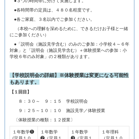
●３つの時間帯に分けて実施します。
●各時間帯の定員は、４８０名程度です。
●各ご家庭、３名以内でご参加ください。
（本校への理解を深めるために、できるだけお子様と一緒
にご参加ください）
●「説明会（施設見学含む）のみのご参加：小学校４～６年
対象」と「説明会（施設見学含む）＋体験授業への参加：小
学校６年のみ対象」の２種類があります。
【学校説明会の詳細】※体験授業は変更になる可能性
もあります。
【１回目】
８：３０～ ９：１５ 学校説明会
９：２５～１０：１０ 施設見学／体験授業
〔体験授業の種類：１２授業〕
１年数学❶
１年数学
１年数学
１年理科
(定員１０
❷（定員１
❸（定員１
（定員１０