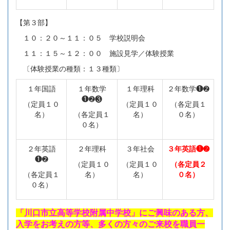
【第３部】
１０：２０～１１：０５ 学校説明会
１１：１５～１２：００ 施設見学／体験授業
〔体験授業の種類：１３種類〕
１年国語
１年数学
１年理科
２年数学❶➋
❶➋❸
（定員１０
（定員１０
（各定員１
名）
（各定員１
名）
０名）
０名）
２年英語
２年理科
３年社会
３年英語❶➋
❶➋
（定員１０
（定員１０
（各定員２
（各定員１
名）
名）
０名）
０名）
「川口市立高等学校附属中学校」にご興味のある方、
入学をお考えの方等、多くの方々のご来校を職員一