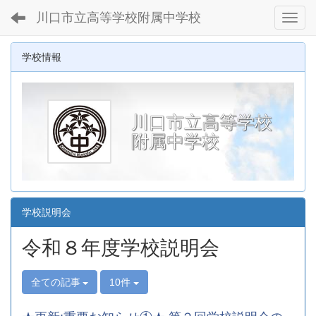
川口市立高等学校附属中学校
Toggl
学校情報
川口市立高等学校
附属中学校
学校説明会
令和８年度学校説明会
全ての記事
10件