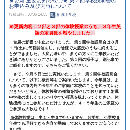
★更新:重要お知らせ①★ 第２回学校説明会の
お申込み及び内容について
投稿日時 : 08/06 14:55
附属中学校
※更新内容：２部と３部の体験授業のうち、３年生英
語の定員数を増やしました。
台風の影響で中止となりました、第１回学校説明会は８月
１日(土)に代替開催をし、お陰様で大盛況のうちに終えるこ
とができました。大変お暑い中、多くの方々にご来校いただ
き誠にありがとうございました。第１回の様子は、別記事で
ご紹介しますので、そちらをご覧ください。
さて、９月５日(土)に実施いたします、第２回学校説明会
について、以下に概要等をご案内いたします。今年度は、よ
り多くの市内外の６年生のご家庭に本校のことを知っていた
だきたいと考え、体験授業の種類を増やしております！附属
中学校の楽しくてわかりやすい授業を味わってください。体
験授業にはご参加いただけませんが、４・５年生のご家庭の
ご参加も大歓迎です！
※体験授業は、中１～中３で行いますが、各学年、小学校６
年生でも理解できる内容で準備しておりますのでご安心くだ
さい🌸