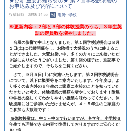
★更新:重要お知らせ①★ 第２回学校説明会の
お申込み及び内容について
投稿日時 : 08/06 14:55
附属中学校
※更新内容：２部と３部の体験授業のうち、３年生英
語の定員数を増やしました。
台風の影響で中止となりました、第１回学校説明会は８月
１日(土)に代替開催をし、お陰様で大盛況のうちに終えるこ
とができました。大変お暑い中、多くの方々にご来校いただ
き誠にありがとうございました。第１回の様子は、別記事で
ご紹介しますので、そちらをご覧ください。
さて、９月５日(土)に実施いたします、第２回学校説明会
について、以下に概要等をご案内いたします。今年度は、よ
り多くの市内外の６年生のご家庭に本校のことを知っていた
だきたいと考え、体験授業の種類を増やしております！附属
中学校の楽しくてわかりやすい授業を味わってください。体
験授業にはご参加いただけませんが、４・５年生のご家庭の
ご参加も大歓迎です！
※体験授業は、中１～中３で行いますが、各学年、小学校６
年生でも理解できる内容で準備しておりますのでご安心くだ
さい🌸