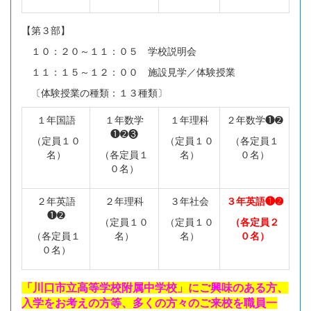
【第３部】
１０：２０～１１：０５ 学校説明会
１１：１５～１２：００ 施設見学／体験授業
〔体験授業の種類：１３種類〕
１年国語
１年数学
１年理科
２年数学❶➋
❶➋❸
（定員１０
（定員１０
（各定員１
名）
（各定員１
名）
０名）
０名）
２年英語
２年理科
３年社会
３年英語❶➋
❶➋
（定員１０
（定員１０
（各定員２
（各定員１
名）
名）
０名）
０名）
「川口市立高等学校附属中学校」にご興味のある方、
入学をお考えの方等、多くの方々のご来校を職員一