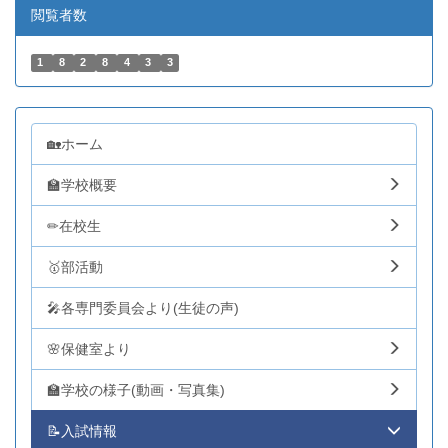
閲覧者数
1
8
2
8
4
3
3
🏡ホーム
🏫学校概要
✏在校生
🥇部活動
🎤各専門委員会より(生徒の声)
🌸保健室より
🏫学校の様子(動画・写真集)
📝入試情報