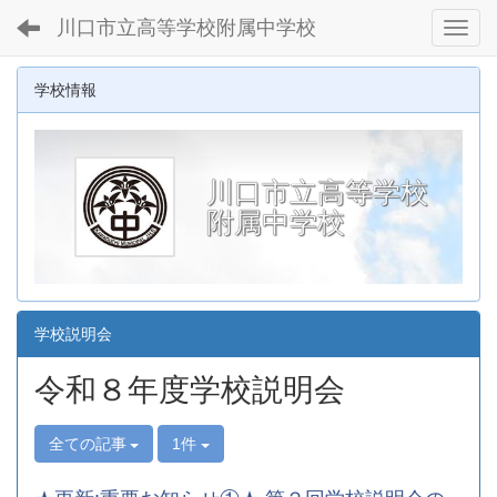
川口市立高等学校附属中学校
Toggl
学校情報
川口市立高等学校
附属中学校
学校説明会
令和８年度学校説明会
全ての記事
1件