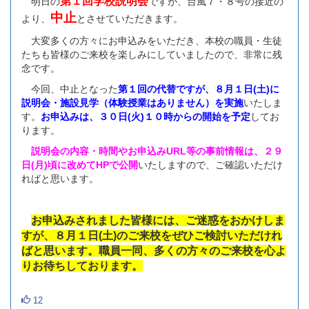
第１回学校説明会
明日の
ですが、台風７・８号の接近の
中止
より、
とさせていただきます。
大変多くの方々にお申込みをいただき、本校の職員・生徒
たちも皆様のご来校を楽しみにしていましたので、非常に残
念です。
今回、中止となった
第１回の代替ですが、８月１日(土)に
説明会・施設見学（体験授業はありません）を実施
いたしま
す。
お申込みは、３０日(火)１０時からの開始
を予定
してお
ります。
説明会の内容・時間やお申込みURL等の事前情報は、２９
日(月)頃に改めてHPで公開
いたしますので、ご確認いただけ
ればと思います。
お申込みされました皆様には、ご迷惑をおかけしま
すが、８月１日(土)のご来校をぜひご検討いただけれ
ばと思います。職員一同、多くの方々のご来校を心よ
りお待ちしております。
12