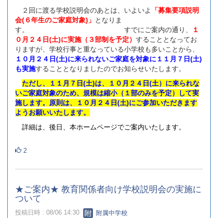
２回に渡る学校説明会のあとは、いよいよ
「募集要項説明
会(６年生のご家庭対象)」
となりま
す。 すでにご案内の通り、
１
０月２４日(土)に実施（３部制を予定）
することとなってお
りますが、学校行事と重なっている小学校も多いことから、
１０月２４日(土)に来られないご家庭を対象に１１月７日(土)
も実施
することとなりましたのでお知らせいたします。
ただし、１１月７日(土)は、１０月２４日(土）に来られな
いご家庭対象のため、規模は縮小（１部のみを予定）して実
施します。原則は、１０月２４日(土)にご参加いただきます
ようお願いいたします。
詳細は、後日、本ホームページでご案内いたします。
2
★ご案内★ 教育関係者向け学校説明会の実施に
ついて
投稿日時 : 08/06 14:30
附属中学校