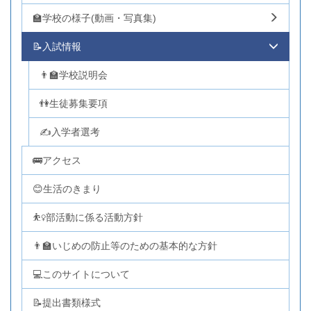
🏫学校の様子(動画・写真集)
📝入試情報
👨‍🏫学校説明会
👫生徒募集要項
✍入学者選考
🚌アクセス
😊生活のきまり
⛹️‍♀️部活動に係る活動方針
👨‍🏫いじめの防止等のための基本的な方針
💻このサイトについて
📝提出書類様式