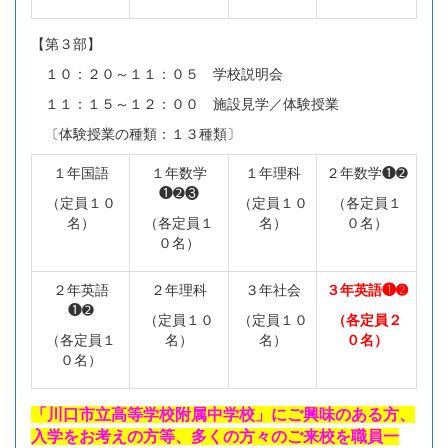
【第３部】
１０：２０～１１：０５ 学校説明会
１１：１５～１２：００ 施設見学／体験授業
〔体験授業の種類：１３種類〕
１年国語
１年数学
１年理科
２年数学❶➋
❶➋❸
（定員１０
（定員１０
（各定員１
名）
（各定員１
名）
０名）
０名）
２年英語
２年理科
３年社会
３年英語❶➋
❶➋
（定員１０
（定員１０
（各定員２
（各定員１
名）
名）
０名）
０名）
「川口市立高等学校附属中学校」にご興味のある方、
入学をお考えの方等、多くの方々のご来校を職員一