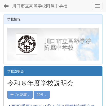
川口市立高等学校附属中学校
Toggl
学校情報
川口市立高等学校
附属中学校
学校説明会
令和８年度学校説明会
全ての記事
20件