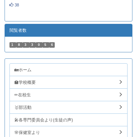
38
閲覧者数
1
8
3
3
0
5
6
🏡ホーム
🏫学校概要
✏在校生
🥇部活動
🎤各専門委員会より(生徒の声)
🌸保健室より