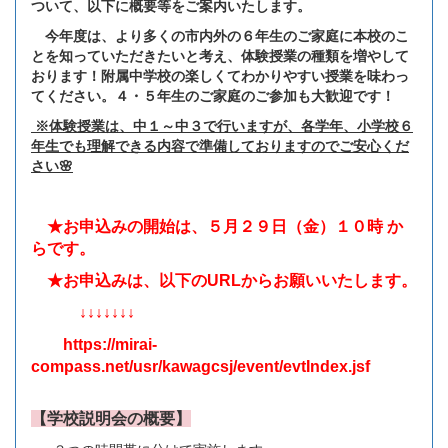
ついて、以下に概要等をご案内いたします。
今年度は、より多くの市内外の６年生のご家庭に本校のこ
とを知っていただきたいと考え、体験授業の種類を増やして
おります！附属中学校の楽しくてわかりやすい授業を味わっ
てください。４・５年生のご家庭のご参加も大歓迎です！
※体験授業は、中１～中３で行いますが、各学年、小学校６
年生でも理解できる内容で準備しておりますのでご安心くだ
さい🌸
★お申込みの開始は、５月２９日（金）１０時 か
らです。
★お申込みは、以下のURLからお願いいたします。
↓↓↓↓↓↓↓
https://mirai-
compass.net/usr/kawagcsj/event/evtIndex.jsf
【学校説明会の概要】