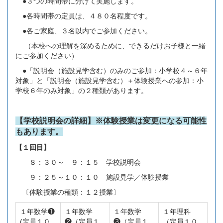
●３つの時間帯に分けて実施します。
●各時間帯の定員は、４８０名程度です。
●各ご家庭、３名以内でご参加ください。
（本校への理解を深めるために、できるだけお子様と一緒
にご参加ください）
●「説明会（施設見学含む）のみのご参加：小学校４～６年
対象」と「説明会（施設見学含む）＋体験授業への参加：小
学校６年のみ対象」の２種類があります。
【学校説明会の詳細】※体験授業は変更になる可能性
もあります。
【１回目】
８：３０～ ９：１５ 学校説明会
９：２５～１０：１０ 施設見学／体験授業
〔体験授業の種類：１２授業〕
１年数学❶
１年数学
１年数学
１年理科
(定員１０
❷（定員１
❸（定員１
（定員１０