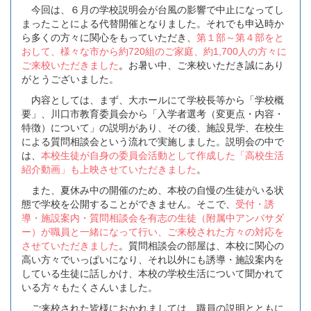
今回は、６月の学校説明会が台風の影響で中止になってし
まったことによる代替開催となりました。それでも申込時か
ら多くの方々に関心をもっていただき、
第１部～第４部をと
おして、様々な市から約720組のご家庭、約1,700人の方々に
ご来校いただきました
。
お暑い中、ご来校いただき誠にあり
がとうございました。
内容としては、まず、大ホールにて学校長等から「学校概
要」、川口市教育委員会から「入学者選考（変更点・内容・
特徴）について」の説明があり、その後、施設見学、在校生
による質問相談会という流れで実施しました。説明会の中で
は、
本校生徒が自身の委員会活動として作成した「高校生活
紹介動画」も上映させていただきました
。
また、夏休み中の開催のため、本校の自慢の生徒がいる状
態で学校を公開することができません。そこで、
受付・誘
導・施設案内・質問相談会を有志の生徒（附属中アンバサダ
ー）が職員と一緒になって行い、ご来校された方々の対応を
させていただきました
。質問相談会の部屋は、本校に関心の
高い方々でいっぱいになり、それ以外にも誘導・施設案内を
している生徒に話しかけ、本校の学校生活について聞かれて
いる方々もたくさんいました。
ご来校された皆様におかれましては、職員の説明とともに