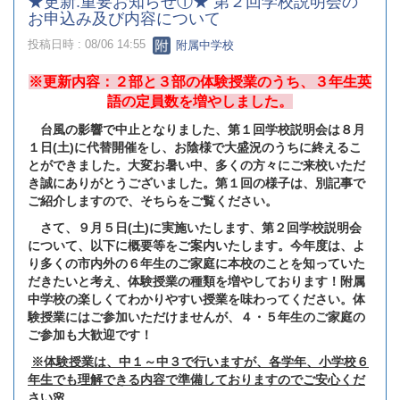
★更新:重要お知らせ①★ 第２回学校説明会の
お申込み及び内容について
投稿日時 : 08/06 14:55
附属中学校
※更新内容：２部と３部の体験授業のうち、３年生英
語の定員数を増やしました。
台風の影響で中止となりました、第１回学校説明会は８月
１日(土)に代替開催をし、お陰様で大盛況のうちに終えるこ
とができました。大変お暑い中、多くの方々にご来校いただ
き誠にありがとうございました。第１回の様子は、別記事で
ご紹介しますので、そちらをご覧ください。
さて、９月５日(土)に実施いたします、第２回学校説明会
について、以下に概要等をご案内いたします。今年度は、よ
り多くの市内外の６年生のご家庭に本校のことを知っていた
だきたいと考え、体験授業の種類を増やしております！附属
中学校の楽しくてわかりやすい授業を味わってください。体
験授業にはご参加いただけませんが、４・５年生のご家庭の
ご参加も大歓迎です！
※体験授業は、中１～中３で行いますが、各学年、小学校６
年生でも理解できる内容で準備しておりますのでご安心くだ
さい🌸