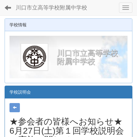
川口市立高等学校附属中学校
Toggl
学校情報
川口市立高等学校
附属中学校
学校説明会
★参会者の皆様へお知らせ★
6月27日(土)第１回学校説明会