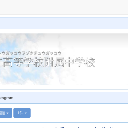
トウガッコウフゾクチュウガッコウ
立高等学校附属中学校
stagram
着順
1件