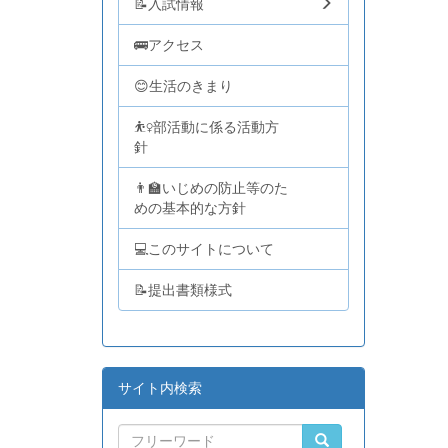
📝入試情報
🚌アクセス
😊生活のきまり
⛹️‍♀️部活動に係る活動方
針
👨‍🏫いじめの防止等のた
めの基本的な方針
💻このサイトについて
📝提出書類様式
サイト内検索