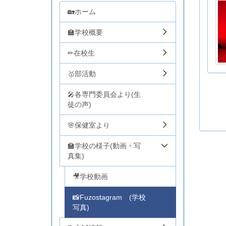
🏡ホーム
🏫学校概要
✏在校生
🥇部活動
🎤各専門委員会より(生
徒の声)
🌸保健室より
🏫学校の様子(動画・写
真集)
🎥学校動画
📸Fuzostagram (学校
写真)