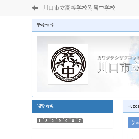
川口市立高等学校附属中学校
学校情報
カワグチシリツコウ
川口市
閲覧者数
Fuzo
1
8
2
9
0
8
7
新