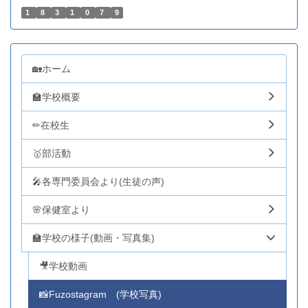
1
8
3
1
0
7
9
🏡ホーム
🏫学校概要
✏在校生
🥇部活動
🎤各専門委員会より(生徒の声)
🌸保健室より
🏫学校の様子(動画・写真集)
🎥学校動画
📸Fuzostagram (学校写真)