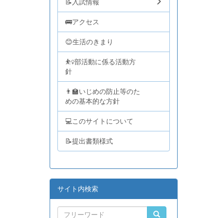
📝入試情報
🚌アクセス
😊生活のきまり
⛹️‍♀️部活動に係る活動方
針
👨‍🏫いじめの防止等のた
めの基本的な方針
💻このサイトについて
📝提出書類様式
サイト内検索