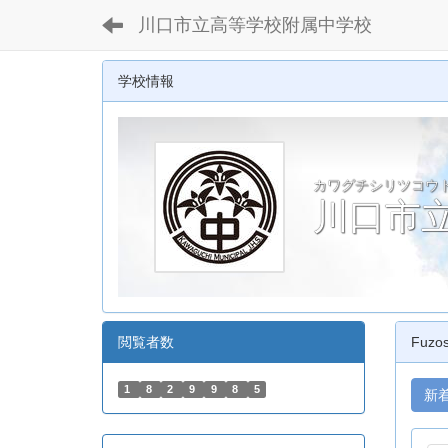
川口市立高等学校附属中学校
学校情報
カワグチシリツコウ
川口市
閲覧者数
Fuzo
1
8
2
9
9
8
5
新