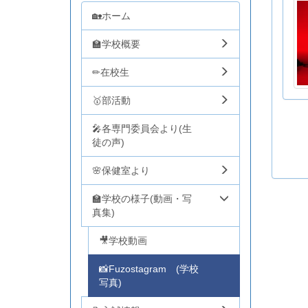
🏡ホーム
🏫学校概要
✏在校生
🥇部活動
🎤各専門委員会より(生
徒の声)
🌸保健室より
🏫学校の様子(動画・写
真集)
🎥学校動画
📸Fuzostagram (学校
写真)