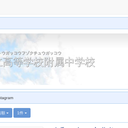
トウガッコウフゾクチュウガッコウ
立高等学校附属中学校
stagram
着順
1件