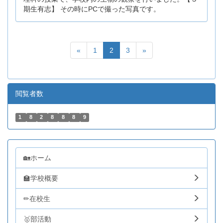
期生有志】 その時にPCで撮った写真です。
«
1
2
3
»
閲覧者数
1
8
2
8
8
8
9
🏡ホーム
🏫学校概要
✏在校生
🥇部活動